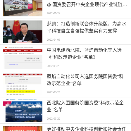
态|国资委召开中央企业现代产业链链长
建设工作推进会|《国资报告》杂志采访
2022-05-24
曲永义
郝鹏：打造创新联合体升级版，为高水
平科技自立自强提供坚实有力支撑
2022-04-06
中国电建西北院、蓝焰自动化等入选
《“科改示范企业”名单》
2022-03-29
蓝焰自动化公司入选国务院国资委“科
改示范企业”名单
2022-03-25
西北院入围国务院国资委“科改示范企
业”名单
2022-03-22
更好推动中央企业科技创新和社会责任