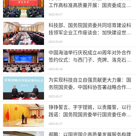
工作高标准高质量开展：国资委成立科
技创新局、社会责任局
2022-03-17
科技部、国务院国资委共同培育建设科
技领军企业工作座谈会：加快建设世界
一流科技领军企业
2022-03-03
中国海油举行庆祝成立40周年对外合作
签约仪式：与西门子、壳牌、洛克石油
等
2022-02-18
为实现科技自立自强贡献更大力量：国
务院国资委、中国科协签署战略合作协
议
2022-02-17
铮铮誓言、字字铿锵，以责履誓、以行
践诺：国务院国资委举行国资委任命的
国家工作人员宪法宣誓仪式
2022-01-27
郝鹏：以国资国企高质量发展服务构建