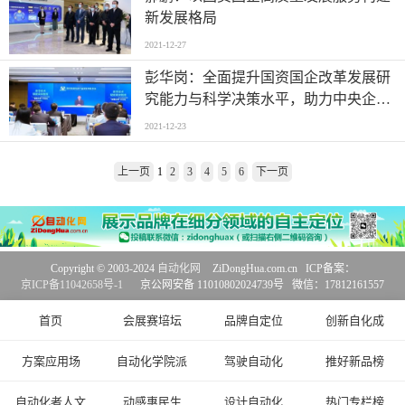
新发展格局
2021-12-27
彭华岗：全面提升国资国企改革发展研
究能力与科学决策水平，助力中央企业
高质量发展
2021-12-23
上一页
1
2
3
4
5
6
下一页
Copyright © 2003-2024
自动化网
ZiDongHua.com.cn ICP备案：
京ICP备11042658号-1
京公网安备 11010802024739号 微信：17812161557
首页
会展赛培坛
品牌自定位
创新自化成
方案应用场
自动化学院派
驾驶自动化
推好新品榜
自动化者人文
动感惠民生
设计自动化
热门专栏榜