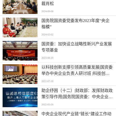
裁肖松
2024-09-06
国务院国资委党委发布2023年度“央企
楷模”
2024-02-02
国资委：加快设立战略性新兴产业发展
专项基金
2023-08-29
以科技创新支撑引领高质量发展|国资委
举办中央企业负责人研讨班 |科技创新
突出贡献企业授牌
2022-07-18
助企纾困（十二）|财政部：发挥财政政
策引导作用|国务院国资委：中央企业助
力中小企业|上海市经信委助力上海人工
2022-05-26
智能企业
中央企业现代产业链“链长“建设工作动