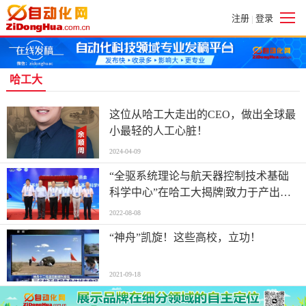
注册
登录
|
哈工大
这位从哈工大走出的CEO，做出全球最
小最轻的人工心脏！
2024-04-09
“全驱系统理论与航天器控制技术基础
科学中心”在哈工大揭牌|致力于产出控
制理论和方法的重大原创成果
2022-08-08
“神舟”凯旋！这些高校，立功！
2021-09-18