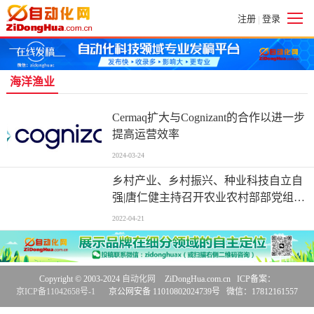
注册
登录
|
海洋渔业
Cermaq扩大与Cognizant的合作以进一步
提高运营效率
2024-03-24
乡村产业、乡村振兴、种业科技自立自
强|唐仁健主持召开农业农村部部党组会
议、《社会资本投资农业农村指引
2022-04-21
（2022年）》印发
Copyright © 2003-2024
自动化网
ZiDongHua.com.cn ICP备案：
京ICP备11042658号-1
京公网安备 11010802024739号 微信：17812161557