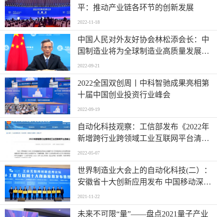
平：推动产业链各环节的创新发展
2022-11-18
中国人民对外友好协会林松添会长：中
国制造业将为全球制造业高质量发展注
入强劲动能| 2022世界制造业大会
2022-09-21
2022全国双创周丨中科智驰成果亮相第
十届中国创业投资行业峰会
2022-09-19
自动化科技观察：工信部发布《2022年
新增跨行业跨领域工业互联网平台清单
公示》
2022-05-07
世界制造业大会上的自动化科技(二）：
安徽省十大创新应用发布 中国移动深度
参与5G+工业互联网
2021-11-22
未来不可限“量”——盘点2021量子产业