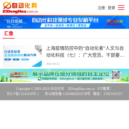
注册
登录
|
汇像
上海疫情防控中的“自动化者”人文与自
动化科技（七）：广大党员、干部要振
奋精神、连续奋战
2022-04-22
Copyright © 2003-2024
自动化网
ZiDongHua.com.cn ICP备案：
京ICP备11042658号-1
京公网安备 11010802024739号 微信：17812161557