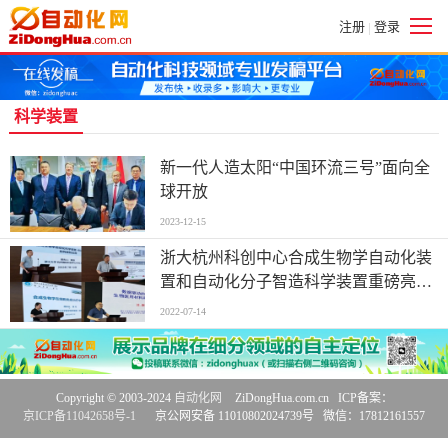
注册
登录
|
科学装置
新一代人造太阳“中国环流三号”面向全
球开放
2023-12-15
浙大杭州科创中心合成生物学自动化装
置和自动化分子智造科学装置重磅亮相|
浙江大学西湖学术论坛|聚焦生物制造、
2022-07-14
生命健康、绿色化工、农业食品、功能
材料
Copyright © 2003-2024
自动化网
ZiDongHua.com.cn ICP备案：
京ICP备11042658号-1
京公网安备 11010802024739号 微信：17812161557