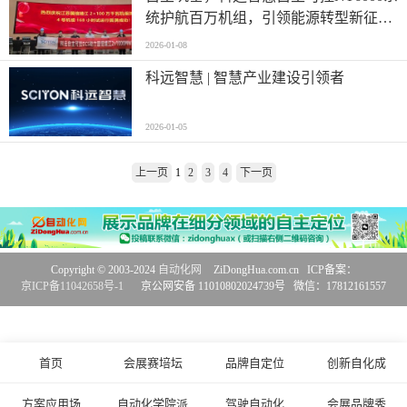
统护航百万机组，引领能源转型新征
程！
2026-01-08
科远智慧 | 智慧产业建设引领者
2026-01-05
上一页
1
2
3
4
下一页
Copyright © 2003-2024
自动化网
ZiDongHua.com.cn ICP备案：
京ICP备11042658号-1
京公网安备 11010802024739号 微信：17812161557
首页
会展赛培坛
品牌自定位
创新自化成
方案应用场
自动化学院派
驾驶自动化
会展品牌秀