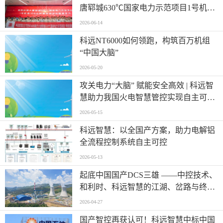
唐郓城630℃国家电力示范项目1号机组
顺利投运
2026-06-14
科远NT6000如何领跑，构筑百万机组
“中国大脑”
2026-05-20
攻关电力“大脑” 赋能安全高效 | 科远智
慧助力我国火电智慧管控实现自主可控
新突破
2026-05-15
科远智慧：以全国产方案，助力电解铝
全流程控制系统自主可控
2026-05-13
起底中国国产DCS三雄 ——中控技术、
和利时、科远智慧的江湖、岔路与终局
之战
2026-04-27
国产智控再获认可！科远智慧中标中国