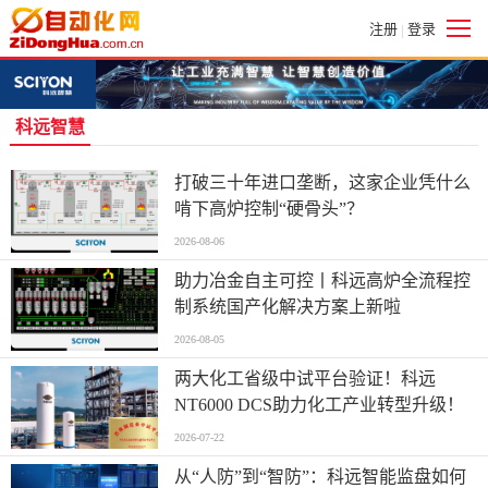
注册
登录
|
科远智慧
打破三十年进口垄断，这家企业凭什么
啃下高炉控制“硬骨头”？
2026-08-06
助力冶金自主可控丨科远高炉全流程控
制系统国产化解决方案上新啦
2026-08-05
两大化工省级中试平台验证！科远
NT6000 DCS助力化工产业转型升级！
2026-07-22
​从“人防”到“智防”：科远智能监盘如何