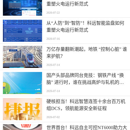
重塑火电运行新范式
2026-07-22
从“人防”到“智防”！科远智能监盘如何
重塑火电运行新范式
2026-07-16
万亿存量翻新潮起，地铁 “控制心脏” 谁
来护航？
2026-07-14
国产头部品牌同台竞技：钢铁产线 “换
脑” 进行时，谁在挑战高炉与轧机的控
制极限？
2026-07-14
硬核担当！科远智慧连签十余台百万机
组DCS，领航能源安全新征程
2026-07-02
世界首台！科远自主可控NT6000助力大