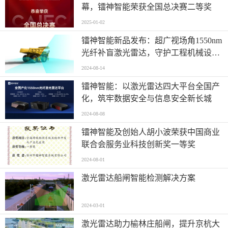
幕，镭神智能荣获全国总决赛二等奖
2025-01-02
镭神智能新品发布：超广视场角1550nm
光纤补盲激光雷达，守护工程机械设备
作业安全
2024-08-14
镭神智能：以激光雷达四大平台全国产
化，筑牢数据安全与信息安全新长城
2024-08-08
镭神智能及创始人胡小波荣获中国商业
联合会服务业科技创新奖一等奖
2024-08-01
激光雷达船闸智能检测解决方案
2024-03-01
激光雷达助力榆林庄船闸，提升京杭大