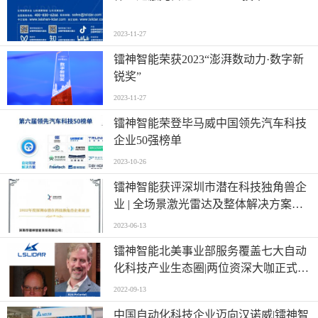
2023-11-27
镭神智能荣获2023“澎湃数动力·数字新
锐奖”
2023-11-27
镭神智能荣登毕马威中国领先汽车科技
企业50强榜单
2023-10-26
镭神智能获评深圳市潜在科技独角兽企
业 | 全场景激光雷达及整体解决方案提
供商
2023-06-13
镭神智能北美事业部服务覆盖七大自动
化科技产业生态圈|两位资深大咖正式加
入
2022-09-13
中国自动化科技企业迈向汉诺威|镭神智