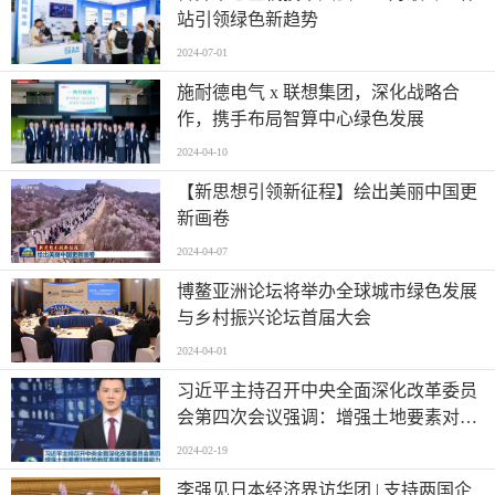
站引领绿色新趋势
2024-07-01
施耐德电气 x 联想集团，深化战略合
作，携手布局智算中心绿色发展
2024-04-10
【新思想引领新征程】绘出美丽中国更
新画卷
2024-04-07
博鳌亚洲论坛将举办全球城市绿色发展
与乡村振兴论坛首届大会
2024-04-01
习近平主持召开中央全面深化改革委员
会第四次会议强调：增强土地要素对优
势地区高质量发展保障能力 进一步提升
2024-02-19
基层应急管理能力
李强见日本经济界访华团 | 支持两国企