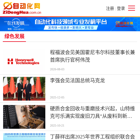
注册
登录
|
绿色发展
程福波会见美国霍尼韦尔科技董事长兼
首席执行官柯伟茂
2026-08-03
李强会见法国总统马克龙
2025-12-05
硬质合金回收与重磨技术兴起，山特维
克可乐满实现废旧刀具“从废料到新品”
绿色闭环
2025-10-21
丁薛祥出席2025年世界工程组织联合会