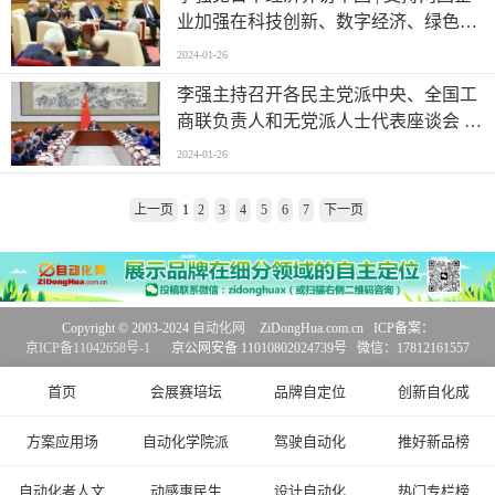
业加强在科技创新、数字经济、绿色发
展、医疗养老等领域合作
2024-01-26
李强主持召开各民主党派中央、全国工
商联负责人和无党派人士代表座谈会 听
取对政府工作报告的意见建议
2024-01-26
上一页
1
2
3
4
5
6
7
下一页
Copyright © 2003-2024
自动化网
ZiDongHua.com.cn ICP备案：
京ICP备11042658号-1
京公网安备 11010802024739号 微信：17812161557
首页
会展赛培坛
品牌自定位
创新自化成
方案应用场
自动化学院派
驾驶自动化
推好新品榜
自动化者人文
动感惠民生
设计自动化
热门专栏榜