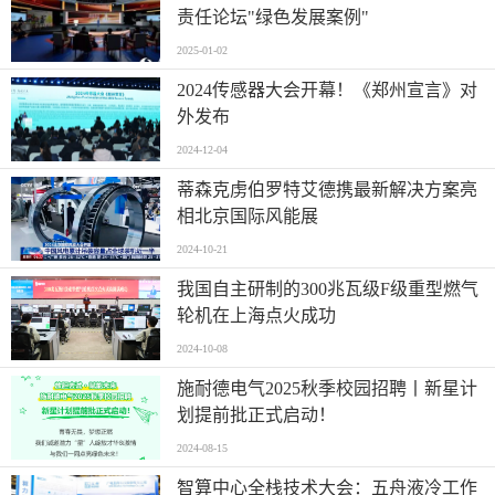
责任论坛"绿色发展案例"
2025-01-02
2024传感器大会开幕！《郑州宣言》对
外发布
2024-12-04
蒂森克虏伯罗特艾德携最新解决方案亮
相北京国际风能展
2024-10-21
我国自主研制的300兆瓦级F级重型燃气
轮机在上海点火成功
2024-10-08
施耐德电气2025秋季校园招聘丨新星计
划提前批正式启动！
2024-08-15
智算中心全栈技术大会：五舟液冷工作