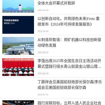
全体大会开幕式并致辞
2025-10-14
以创新自动化，共筑绿色未来|Festo 重
磅发布《2024年可持续发展报告》
2025-10-10
从制造到智造：郑矿机器以科技创新驱
动绿色发展
2025-09-26
李强出席2025年全国生态日主场活动开
幕式暨践行绿水青山就是金山银山理念
座谈会
2025-08-18
丁薛祥会见美国前财政部长保尔森|李乐
成会见美国前财政部长保尔森
2025-07-11
践行双碳目标，立邦入选人民企业社会