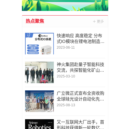
热点聚焦
快速响应 高度稳定 分布
式IO模块在锂电池制造的
优势揭秘 | 支持Modbu
2023-06-11
s、MQTT、OPC UA、P
rofinet、EtherCAT、Ethe
rnet/IP、BACnet/IP等多
神火集团赴量子智能科技
种协议
交流，共探智能化矿山新
未来
2025-03-10
广立微正式宣布全资收购
全球硅光设计自动化先锋
LUCEDA
2025-08-13
又一互联网大厂出手，首
形科技获得新一轮数亿元