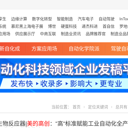
孪生
边缘计算
数字化转型
智能制造
汽车电子
自动驾驶
InTo
系统
慕尼黑上海电子展
博世
硬蛋科技
递杰科进
首自信
罗地
应用场
供应展示厅
中商互联
制造业资讯
品牌推荐官
制造业品
新自化成
方案应用场
自动化学院派
驾驶自
当前位置：
首页
定位关键词
总共有 
生物反应器|
美的高创
："高"标准赋能工业自动化全