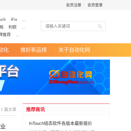
会员注册
|
会员登录
uch
iFix
...
格
利欧
...
牌推荐
...
动化
推好新品榜
关于自动化网
1 篇文章
推荐商讯
InTouch组态软件各版本最新报价
产业