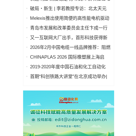
池制造的优势揭秘 | 支持Modbus、
破局・新生 | 李若教授专访：北太天元
MQTT、OPC UA、Profinet、
打破 30 年垄断，国产科学计算软件崛起
Melexis推出使用简便的高性能电机驱动
EtherCAT、Ethernet/IP、BACnet/IP等多
之路
芯片，助力三相风扇实现快速、免代码
种协议
青岛市发展和改革委员会主任卞成一行
设计
到国创中心调研指导
又一互联网大厂出手，首形科技获得新
一轮数亿元A1轮融资｜人脸机器人首次
2026年2月中国电缆一线品牌推荐：阻燃
登上《科学·机器人学》封面
防火电缆国内一线品牌推荐排名名单
CHINAPLAS 2026 国际橡塑展上海启
幕！5,000余家全球展商共塑智能绿色橡
2019-2020年度中国石油和化工自动化
塑新未来
行业科学技术奖拟授奖公示
首期“科创铁路大讲堂”在北京成功举办|
中科紫东太初董事长王金桥作《多模态
人工智能驱动新一代技术变革》主题讲
座