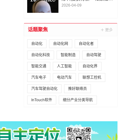
A1轮融资｜人脸机器人首
2026-04-09
次登上《科学·机器人
学》封面
话题聚焦
自动化
自动化网
自动化者
自动化科技
智能制造
自动驾驶
智能交通
人工智能
自动化界
汽车电子
电动汽车
联想工控机
汽车驾驶自动化
推好联络员
InTouch软件
细分产业分类导航