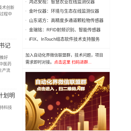
鸿达安视：智慧农业在线监测仪器
技术创新
金叶仪器：环境与生态在线监测仪器
过程中
山东诺方：高精度多通道颗粒物传感器
金瑞铭：RFID射频识别、智能传感器
iFIX、InTouch组态软件技术支持服务
书记
加入自动化界微信联盟群，技术问题，项目
网推好
需求即时对接。
点击这里 扫码进群...
中医药
生产流
计划明
持科技