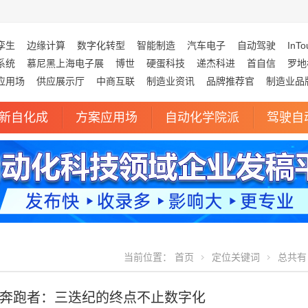
孪生
边缘计算
数字化转型
智能制造
汽车电子
自动驾驶
InTo
系统
慕尼黑上海电子展
博世
硬蛋科技
递杰科进
首自信
罗地
应用场
供应展示厅
中商互联
制造业资讯
品牌推荐官
制造业品
新自化成
方案应用场
自动化学院派
驾驶自
当前位置：
首页
定位关键词
总共有 
奔跑者：三迭纪的终点不止数字化