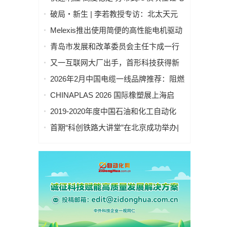
池制造的优势揭秘 | 支持Modbus、
破局・新生 | 李若教授专访：北太天元
MQTT、OPC UA、Profinet、
打破 30 年垄断，国产科学计算软件崛起
Melexis推出使用简便的高性能电机驱动
EtherCAT、Ethernet/IP、BACnet/IP等多
之路
芯片，助力三相风扇实现快速、免代码
种协议
青岛市发展和改革委员会主任卞成一行
设计
到国创中心调研指导
又一互联网大厂出手，首形科技获得新
一轮数亿元A1轮融资｜人脸机器人首次
2026年2月中国电缆一线品牌推荐：阻燃
登上《科学·机器人学》封面
防火电缆国内一线品牌推荐排名名单
CHINAPLAS 2026 国际橡塑展上海启
幕！5,000余家全球展商共塑智能绿色橡
2019-2020年度中国石油和化工自动化
塑新未来
行业科学技术奖拟授奖公示
首期“科创铁路大讲堂”在北京成功举办|
中科紫东太初董事长王金桥作《多模态
人工智能驱动新一代技术变革》主题讲
座