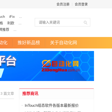
会员注册
|
会员登录
uch
iFix
...
格
利欧
...
牌推荐
...
动化
推好新品榜
关于自动化网
3 篇文章
推荐商讯
InTouch组态软件各版本最新报价