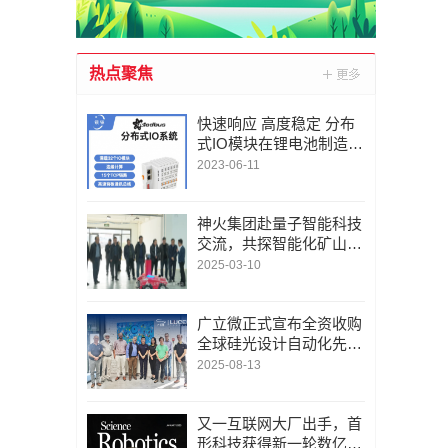
热点聚焦
快速响应 高度稳定 分布
式IO模块在锂电池制造的
优势揭秘 | 支持Modbu
2023-06-11
s、MQTT、OPC UA、P
rofinet、EtherCAT、Ethe
rnet/IP、BACnet/IP等多
神火集团赴量子智能科技
种协议
交流，共探智能化矿山新
未来
2025-03-10
广立微正式宣布全资收购
全球硅光设计自动化先锋
LUCEDA
2025-08-13
又一互联网大厂出手，首
形科技获得新一轮数亿元