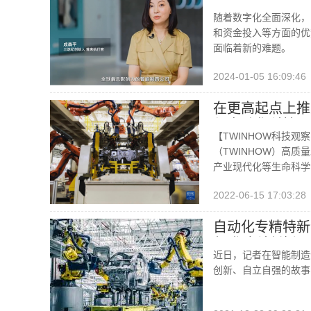
随着数字化全面深化，
和资金投入等方面的优
面临着新的难题。
2024-01-05 16:09:46
在更高起点上推
与自动化科技工
【TWINHOW科技观
（TWINHOW）高
产业现代化等生命科学
程。
2022-06-15 17:03:28
自动化专精特新
年登陆科创板
近日，记者在智能制造
创新、自立自强的故事