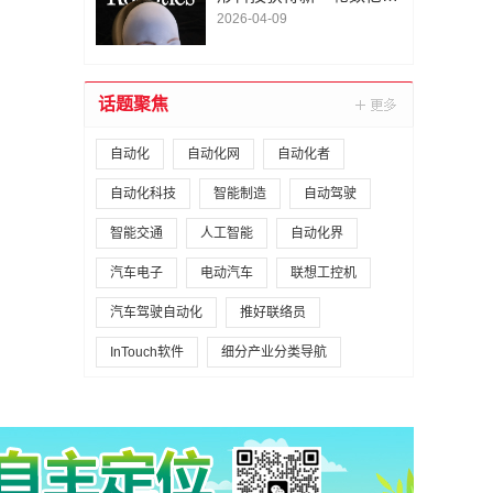
A1轮融资｜人脸机器人首
2026-04-09
次登上《科学·机器人
学》封面
话题聚焦
自动化
自动化网
自动化者
自动化科技
智能制造
自动驾驶
智能交通
人工智能
自动化界
汽车电子
电动汽车
联想工控机
汽车驾驶自动化
推好联络员
InTouch软件
细分产业分类导航