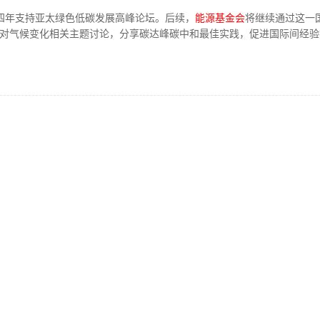
太绿色低碳发展高峰论坛——城市低碳行动平行分论坛
四年支持亚太绿色低碳发展高峰论坛。后续，
能源基金会
将继续通过这一
对气候变化相关主题讨论，分享碳达峰碳中和最佳实践，促进国际间经验