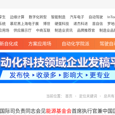
孪生
边缘计算
数字化转型
智能制造
汽车电子
自动驾驶
InTo
系统
慕尼黑上海电子展
博世
硬蛋科技
递杰科进
首自信
罗地
应用场
供应展示厅
中商互联
制造业资讯
品牌推荐官
制造业品
新自化成
方案应用场
自动化学院派
驾驶自
当前位置：
首页
定位关键词
总共有 
国际司负责同志会见
能源基金会
首席执行官兼中国