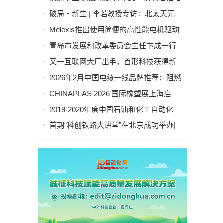
池制造的优势揭秘 | 支持Modbus、
破局・新生 | 李若教授专访：北太天元
MQTT、OPC UA、Profinet、
打破 30 年垄断，国产科学计算软件崛起
Melexis推出使用简便的高性能电机驱动
EtherCAT、Ethernet/IP、BACnet/IP等多
之路
芯片，助力三相风扇实现快速、免代码
种协议
青岛市发展和改革委员会主任卞成一行
设计
到国创中心调研指导
又一互联网大厂出手，首形科技获得新
一轮数亿元A1轮融资｜人脸机器人首次
2026年2月中国电缆一线品牌推荐：阻燃
登上《科学·机器人学》封面
防火电缆国内一线品牌推荐排名名单
CHINAPLAS 2026 国际橡塑展上海启
幕！5,000余家全球展商共塑智能绿色橡
2019-2020年度中国石油和化工自动化
塑新未来
行业科学技术奖拟授奖公示
首期“科创铁路大讲堂”在北京成功举办|
中科紫东太初董事长王金桥作《多模态
人工智能驱动新一代技术变革》主题讲
座