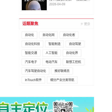
A1轮融资｜人脸机器人首
2026-04-09
次登上《科学·机器人
学》封面
话题聚焦
自动化
自动化网
自动化者
自动化科技
智能制造
自动驾驶
智能交通
人工智能
自动化界
汽车电子
电动汽车
联想工控机
汽车驾驶自动化
推好联络员
InTouch软件
细分产业分类导航