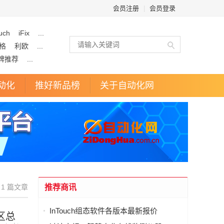
会员注册
|
会员登录
uch
iFix
...
格
利欧
...
牌推荐
...
动化
推好新品榜
关于自动化网
1 篇文章
推荐商讯
InTouch组态软件各版本最新报价
区总