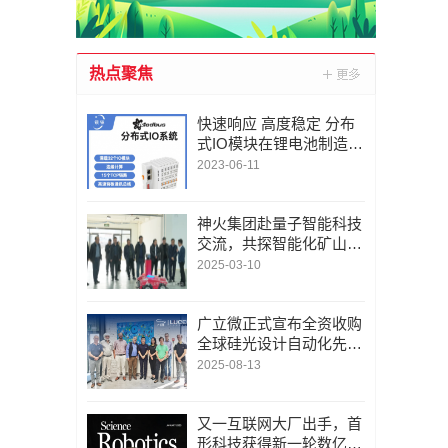
热点聚焦
快速响应 高度稳定 分布
式IO模块在锂电池制造的
优势揭秘 | 支持Modbu
2023-06-11
s、MQTT、OPC UA、P
rofinet、EtherCAT、Ethe
rnet/IP、BACnet/IP等多
神火集团赴量子智能科技
种协议
交流，共探智能化矿山新
未来
2025-03-10
广立微正式宣布全资收购
全球硅光设计自动化先锋
LUCEDA
2025-08-13
又一互联网大厂出手，首
形科技获得新一轮数亿元