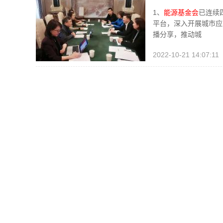
裁|2022亚
1、
能源基金会
已连续
办
平台，深入开展城市应
播分享，推动城
2022-10-21 14:07:11