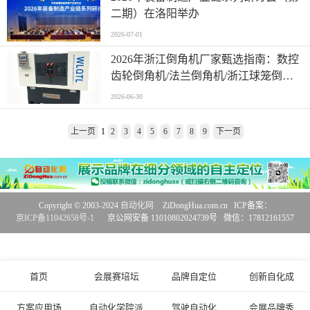
⼆期）在洛阳举办
2026-07-01
2026年浙江倒角机厂家甄选指南：数控
齿轮倒角机/法兰倒角机/浙江球笼倒角
机/五家实体企业综合评测与案例参考
2026-06-30
上一页
1
2
3
4
5
6
7
8
9
下一页
Copyright © 2003-2024
自动化网
ZiDongHua.com.cn ICP备案：
京ICP备11042658号-1
京公网安备 11010802024739号 微信：17812161557
首页
会展赛培坛
品牌自定位
创新自化成
方案应用场
自动化学院派
驾驶自动化
会展品牌秀