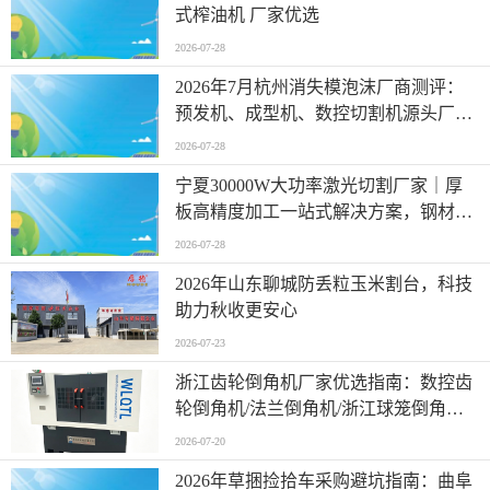
式榨油机 厂家优选
2026-07-28
2026年7月杭州消失模泡沫厂商测评：
预发机、成型机、数控切割机源头厂家
分析
2026-07-28
宁夏30000W大功率激光切割厂家｜厚
板高精度加工一站式解决方案，钢材加
工/异形不锈钢件加工，激光切割实力厂
2026-07-28
家推荐
2026年山东聊城防丢粒玉米割台，科技
助力秋收更安心
2026-07-23
浙江齿轮倒角机厂家优选指南：数控齿
轮倒角机/法兰倒角机/浙江球笼倒角机/
技术实力与服务能力深度剖析
2026-07-20
2026年草捆捡拾车采购避坑指南：曲阜