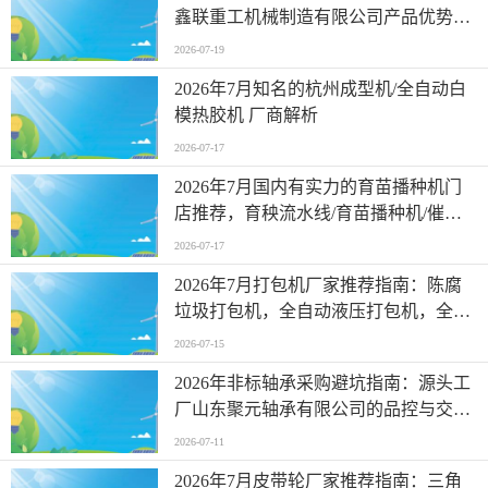
鑫联重工机械制造有限公司产品优势与
选型要点
2026-07-19
2026年7月知名的杭州成型机/全自动白
模热胶机 厂商解析
2026-07-17
2026年7月国内有实力的育苗播种机门
店推荐，育秧流水线/育苗播种机/催芽
机，育苗播种机批发厂家哪家可靠
2026-07-17
2026年7月打包机厂家推荐指南：陈腐
垃圾打包机，全自动液压打包机，全自
动智能液压打包机，卧式液压打包机公
2026-07-15
司优选
2026年非标轴承采购避坑指南：源头工
厂山东聚元轴承有限公司的品控与交付
优势解析
2026-07-11
2026年7月皮带轮厂家推荐指南：三角