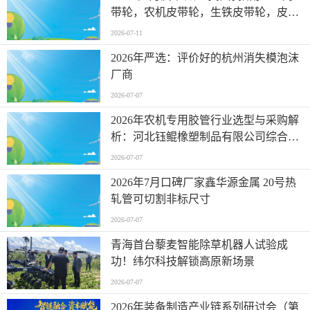
带轮，农机皮带轮，生铁皮带轮，皮带
盘公司优选！
2026-07-11
2026年严选：评价好的杭州消失模泡沫
厂商
2026-07-07
2026年农机专用胶管行业选型与采购解
析：河北钰鲲橡塑制品有限公司综合实
力测评
2026-07-07
2026年7月口碑厂家鑫华源金属 20号热
轧管可切割非标尺寸
2026-07-07
青海首台藜麦智能除草机器人试验成
功！纬尔科技解锁高原新场景
2026-07-07
2026年装备制造产业链系列研讨会（第