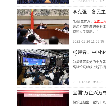
2022-08-01 11:26:07
李克强：各民主
很有价值
"各民主党派、
全国工
政治协商制度的重要体
识和人民意愿。 "
2022-01-26 11:03:35
张建春：中国企
体
为贯彻落实党的十九届
高峰论坛以线上线下相
2021-12-08 19:06:36
全国“万企兴万
徐乐江指出，党的十九