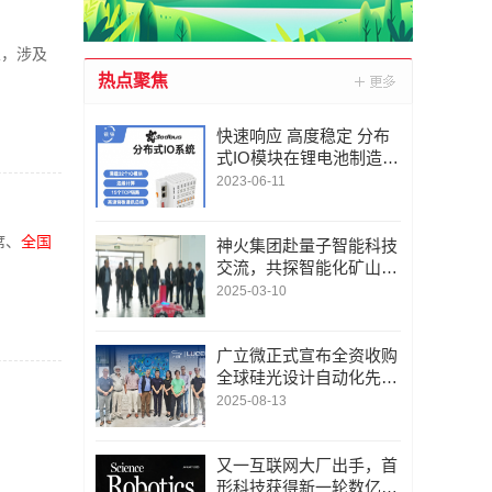
业，涉及
热点聚焦
快速响应 高度稳定 分布
式IO模块在锂电池制造的
优势揭秘 | 支持Modbu
2023-06-11
s、MQTT、OPC UA、P
rofinet、EtherCAT、Ethe
席、
全国
rnet/IP、BACnet/IP等多
神火集团赴量子智能科技
种协议
交流，共探智能化矿山新
未来
2025-03-10
广立微正式宣布全资收购
全球硅光设计自动化先锋
LUCEDA
2025-08-13
又一互联网大厂出手，首
形科技获得新一轮数亿元