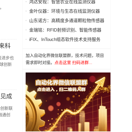
鸿达安视：智慧农业在线监测仪器
化而团
。
金叶仪器：环境与生态在线监测仪器
山东诺方：高精度多通道颗粒物传感器
金瑞铭：RFID射频识别、智能传感器
iFIX、InTouch组态软件技术支持服务
来科
加入自动化界微信联盟群，技术问题，项目
技进步也
需求即时对接。
点击这里 扫码进群...
全球创新
初见成
造创新联
融通创