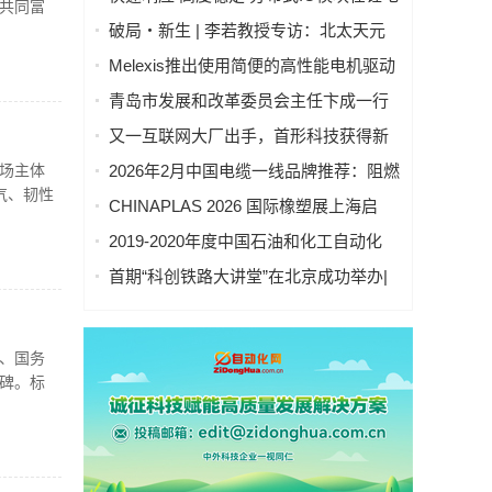
共同富
池制造的优势揭秘 | 支持Modbus、
破局・新生 | 李若教授专访：北太天元
MQTT、OPC UA、Profinet、
打破 30 年垄断，国产科学计算软件崛起
Melexis推出使用简便的高性能电机驱动
EtherCAT、Ethernet/IP、BACnet/IP等多
之路
芯片，助力三相风扇实现快速、免代码
种协议
青岛市发展和改革委员会主任卞成一行
设计
到国创中心调研指导
又一互联网大厂出手，首形科技获得新
一轮数亿元A1轮融资｜人脸机器人首次
场主体
2026年2月中国电缆一线品牌推荐：阻燃
登上《科学·机器人学》封面
气、韧性
防火电缆国内一线品牌推荐排名名单
CHINAPLAS 2026 国际橡塑展上海启
幕！5,000余家全球展商共塑智能绿色橡
2019-2020年度中国石油和化工自动化
塑新未来
行业科学技术奖拟授奖公示
首期“科创铁路大讲堂”在北京成功举办|
中科紫东太初董事长王金桥作《多模态
人工智能驱动新一代技术变革》主题讲
座
、国务
碑。标