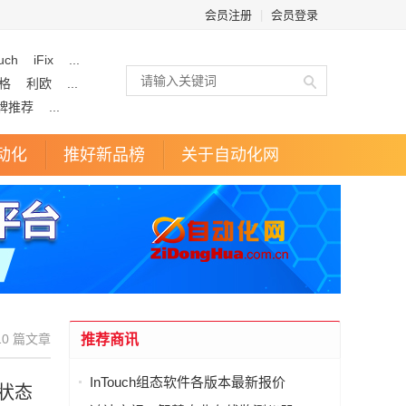
会员注册
|
会员登录
uch
iFix
...
格
利欧
...
牌推荐
...
动化
推好新品榜
关于自动化网
0 篇文章
推荐商讯
InTouch组态软件各版本最新报价
状态