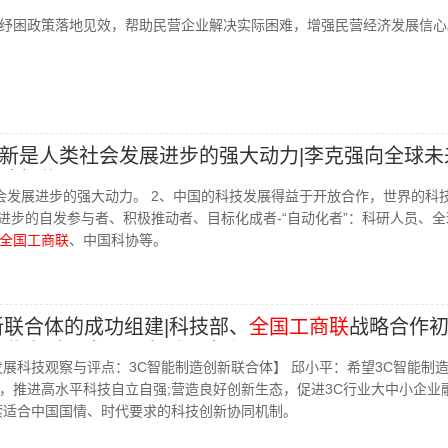
心聚力服务大局上发挥更大作用|为推进中国式现代
纾困政策落地见效，帮助民营企业解决实际困难，增强民营经济发展信心
新是人类社会发展进步的强大动力|李克强向全球未
致贺信
会发展进步的强大动力。 2、中国的科技发展得益于开放合作，世界的科
会进步的自发参与者、积极推动者、目标化成者-“自动化者”：科研人员、
全国工商联
、中国科协等。
新联合体的成功组建|科技部、
全国工商联
战略合作
造业高质量发展具有重要意义
量发展科技观察与评点：3C智能制造创新联合体】 邱小平：希望3C智能制
，推进高水平科技自立自强;营造良好创新生态，促进3C行业大中小企业
索适合中国国情、时代要求的科技创新协同机制。