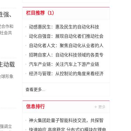
栏目推荐（1）
性强、
党合作和
动感惠民生：惠及民生的自动化科技
社会共
动化自强音：展现自动化者们推动社会
进步发出的响亮声音
自动化者人文：聚焦自动化从业者的人
文思考
招聘自家人：自动化科技领域的各类专
家及人才需求资讯
生动载
汽车产业链：关注汽车上下游产业链
经济与管理：从控制论的角度来看经济
全球形象
与管理
查看更多...
信息排行
神火集团赴量子智能科技交流，共探智
强调立
能化矿山新未来
快速响应 高度稳定 分布式IO模块在锂电