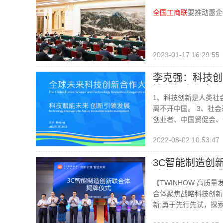
履职尽责 在凝
全国工商联
要推动惠企
结奋斗
2023-01-17 16:29:55
李克强：科技创
技创新合作大会
1、科技创新是人类社
离不开中国。 3、社
创业者、中国贸促会、
2022-08-02 10:53:47
3C智能制造创
效|推动我国制
【TWINHOW 高质
合体聚焦战略科技创新
新;勇于先行先试，探