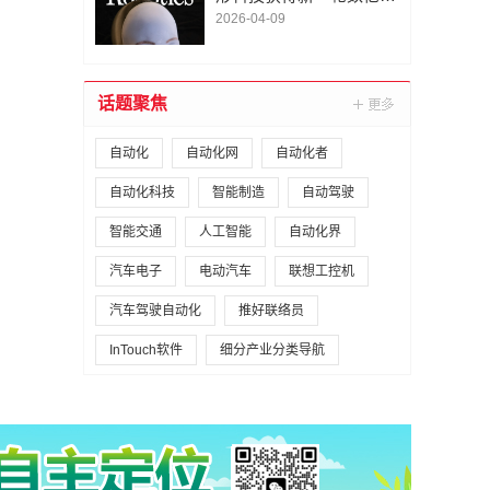
A1轮融资｜人脸机器人首
2026-04-09
次登上《科学·机器人
学》封面
话题聚焦
自动化
自动化网
自动化者
自动化科技
智能制造
自动驾驶
智能交通
人工智能
自动化界
汽车电子
电动汽车
联想工控机
汽车驾驶自动化
推好联络员
InTouch软件
细分产业分类导航