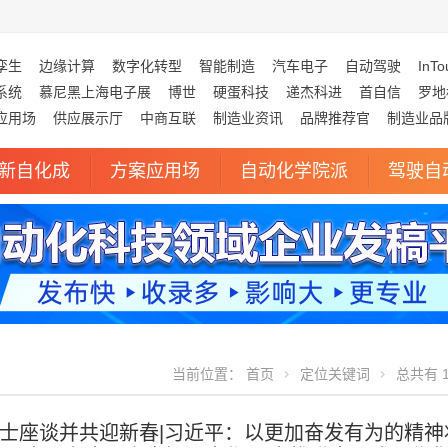
孪生
边缘计算
数字化转型
智能制造
汽车电子
自动驾驶
InTo
系统
慕尼黑上海电子展
博世
硬蛋科技
递杰科进
首自信
罗地
应用场
供应展示厅
中商互联
制造业资讯
品牌推荐官
制造业品
新自化成
方案应用场
自动化学院派
驾驶自
当前位置：
首页
定位关键词
总共有 1
士座谈并共迎新春|习近平：以更加奋发有为的精神