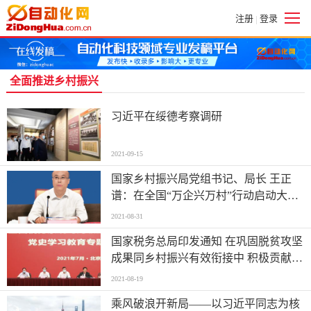
注册
登录
|
全面推进乡村振兴
习近平在绥德考察调研
2021-09-15
国家乡村振兴局党组书记、局长 王正
谱：在全国“万企兴万村”行动启动大会
上的讲话
2021-08-31
国家税务总局印发通知 在巩固脱贫攻坚
成果同乡村振兴有效衔接中 积极贡献税
务力量
2021-08-19
乘风破浪开新局——以习近平同志为核