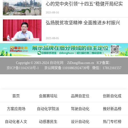
心的党中央引领“十四五”稳健开局纪实
2021-08-16
弘扬脱贫攻坚精神 全面推进乡村振兴
2021-08-05
Copyright © 2003-2024
自动化网
ZiDongHua.com.cn ICP备案：
京ICP备11042658号-1
京公网安备 11010802024739号 微信：17812161557
首页
会展赛培坛
品牌自定位
创新自化成
方案应用场
自动化学院派
驾驶自动化
推好新品榜
自动化者人文
动感惠民生
设计自动化
热门专栏榜