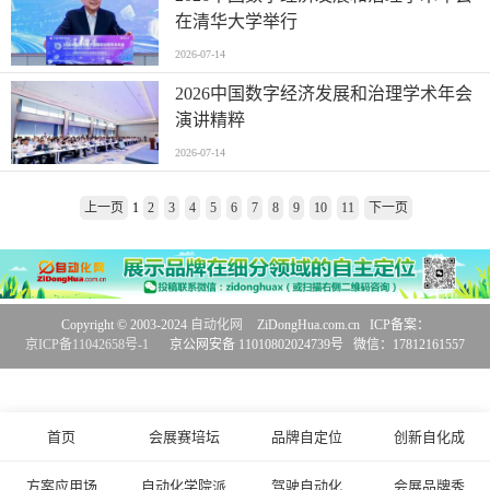
在清华大学举行
2026-07-14
2026中国数字经济发展和治理学术年会
演讲精粹
2026-07-14
上一页
1
2
3
4
5
6
7
8
9
10
11
下一页
Copyright © 2003-2024
自动化网
ZiDongHua.com.cn ICP备案：
京ICP备11042658号-1
京公网安备 11010802024739号 微信：17812161557
首页
会展赛培坛
品牌自定位
创新自化成
方案应用场
自动化学院派
驾驶自动化
会展品牌秀