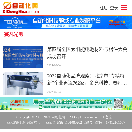
注册
登录
|
赛凡光电
第四届全国太阳能电池材料与器件大会
成功召开！
2024-06-04
2022自动化品牌观察：北京市“专精特
新”企业再添762家，金竟科技、赛凡光
电等入围公示名单
2022-05-23
Copyright © 2003-2024
自动化网
ZiDongHua.com.cn ICP备案：
京ICP备11042658号-1
京公网安备 11010802024739号 微信：17812161557