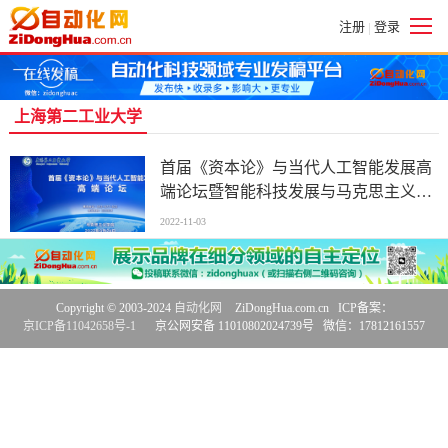
注册
登录
|
上海第二工业大学
首届《资本论》与当代人工智能发展高
端论坛暨智能科技发展与马克思主义理
论研究中心揭牌在上海第二工业大学举
2022-11-03
行|中国社会科学院研究员段伟文、清华
大学夏莹教授说道自动化
Copyright © 2003-2024
自动化网
ZiDongHua.com.cn ICP备案：
京ICP备11042658号-1
京公网安备 11010802024739号 微信：17812161557