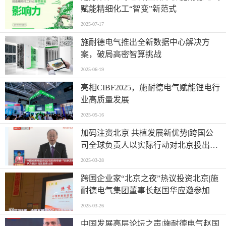
赋能精细化工“智变”新范式
2025-07-17
施耐德电气推出全新数据中心解决方
案，破局高密智算挑战
2025-06-19
亮相CIBF2025，施耐德电气赋能锂电行
业高质量发展
2025-05-16
加码注资北京 共植发展新优势|跨国公
司全球负责人以实际行动对北京投出
“信任票”
2025-03-28
跨国企业家“北京之夜”热议投资北京|施
耐德电气集团董事长赵国华应邀参加
2025-03-26
中国发展高层论坛之声|施耐德电气赵国