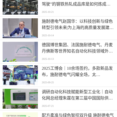
驾驶”的钢铁热轧成品库是如何炼成
的？
2025-10-21
施耐德电气赵国华：以科技创新与绿色
转型引领未来|为上海的高质量发展建言
献策
2025-10-14
德国博世集团、法国施耐德电气、丹麦
丹佛斯等世界知名自动化科技领域外资
企业持续加大在中国创新研发投入
2025-10-13
2025工博会｜10余场签约，多款新品发
布，施耐德电气闪耀全场，太
Automazing啦！
2025-09-25
调研自动化科技赋能新型工业化｜自动
化网总经理朱霆在第三届中国国际供应
链促进博览会参访学习
2025-07-21
配方柔准与绿色智控双升级 施耐德电气