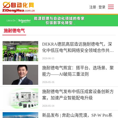
注册
登录
|
施耐德电气
DEKRA德凯高层造访施耐德电气，深
化中低压电气和网络安全领域合作共探
创新未来
2026-06-15
施耐德电气熊宜：搭平台、选场景、聚
能力——AI破局三重法则
2026-05-16
施耐德电气发布中低压成套设备创新方
案，加速产业智能配电升级
2026-05-14
新品发布 | 奔赴山海荒漠，SP-W Pro系