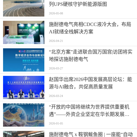
列UPS硬核守护新能源版图
2026-05-08
施耐德电气亮相CDCC液冷大会，布局
AI就绪全栈解决方案
2026-04-21
“北京方案”走进联合国万国宫|访团将实
地探访施耐德电气
2026-03-27
赵国华出席2026中国发展高层论坛：能
源与AI融合，共促高质量发展
2026-03-24
“开放的中国将继续为世界提供重要机
遇”——外资企业坚定在华长期发展信
心
2026-01-05
施耐德电气 x 鞍钢鲅鱼圈 | 一座能“自动