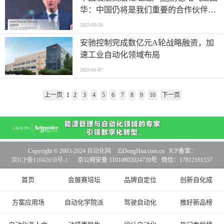
华：中国仍将是我们重要的合作伙伴和
创新源泉
2025-03-20
安驰控制完成数亿元A轮战略融资，加
速工业自动化领域布局
2025-01-07
上一页
1
2
3
4
5
6
7
8
9
10
下一页
Copyright © 2003-2024
自动化网
ZiDongHua.com.cn ICP备案：
京ICP备11042658号-1
京公网安备 11010802024739号 微信：17812161557
首页
会展赛培坛
品牌自定位
创新自化成
方案应用场
自动化学院派
驾驶自动化
推好新品榜