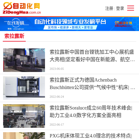
注册
登录
|
索拉露斯
索拉露斯中国首台镗铣加工中心展机盛
大亮相|坚定看好中国在新能源、航空航
天、自动化科技等重要行业与创新领域
2023-06-05
的需求发展
索拉露斯正式为德国Achenbach
Buschhütten公司提供“气候中性”机床| 将
经济与可持续性理念相结合，助力用户
2022-06-24
抢占双碳战略下的新赢利点|索拉露斯
索拉露斯Soraluce成立60周年技术峰会|
2022镗铣与自动化科技动态
助力工业4.0|数字化方案全面亮相
2022-06-17
PXG机床体现工业4.0理念的技术特点|