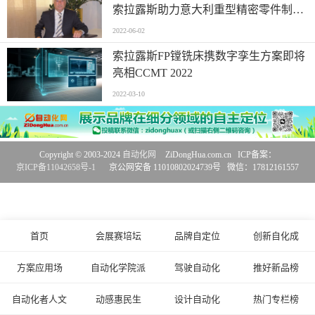
索拉露斯助力意大利重型精密零件制造
商确立市场地位
2022-06-02
索拉露斯FP镗铣床携数字孪生方案即将
亮相CCMT 2022
2022-03-10
Copyright © 2003-2024
自动化网
ZiDongHua.com.cn ICP备案：
京ICP备11042658号-1
京公网安备 11010802024739号 微信：17812161557
首页
会展赛培坛
品牌自定位
创新自化成
方案应用场
自动化学院派
驾驶自动化
推好新品榜
自动化者人文
动感惠民生
设计自动化
热门专栏榜