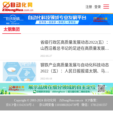
注册
登录
|
太钢集团
省级行政区高质量发展动态2022(五）：
山西沿着总书记的足迹在高质量发展上
不断取得新突破
2022-05-27
钢铁产业高质量发展与自动化科技动态
2022（五）：人民日报报道太钢、马
钢、河钢、建龙、酒钢等
2022-05-18
Copyright © 2003-2024
自动化网
ZiDongHua.com.cn ICP备案：
京ICP备11042658号-1
京公网安备 11010802024739号 微信：17812161557