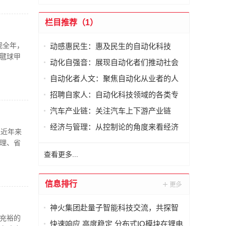
栏目推荐（1）
观全年，
动感惠民生：惠及民生的自动化科技
毽球甲
动化自强音：展现自动化者们推动社会
进步发出的响亮声音
自动化者人文：聚焦自动化从业者的人
文思考
招聘自家人：自动化科技领域的各类专
家及人才需求资讯
汽车产业链：关注汽车上下游产业链
经济与管理：从控制论的角度来看经济
祖近年来
与管理
理、省
查看更多...
信息排行
神火集团赴量子智能科技交流，共探智
充裕的
能化矿山新未来
快速响应 高度稳定 分布式IO模块在锂电