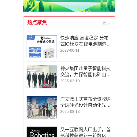
热点聚焦
快速响应 高度稳定 分布
式IO模块在锂电池制造的
优势揭秘 | 支持Modbu
2023-06-11
s、MQTT、OPC UA、P
rofinet、EtherCAT、Ethe
rnet/IP、BACnet/IP等多
神火集团赴量子智能科技
种协议
交流，共探智能化矿山新
未来
2025-03-10
广立微正式宣布全资收购
全球硅光设计自动化先锋
LUCEDA
2025-08-13
又一互联网大厂出手，首
形科技获得新一轮数亿元