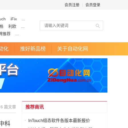
会员注册
|
会员登录
uch
iFix
...
格
利欧
...
牌推荐
...
动化
推好新品榜
关于自动化网
6 篇文章
推荐商讯
InTouch组态软件各版本最新报价
中科