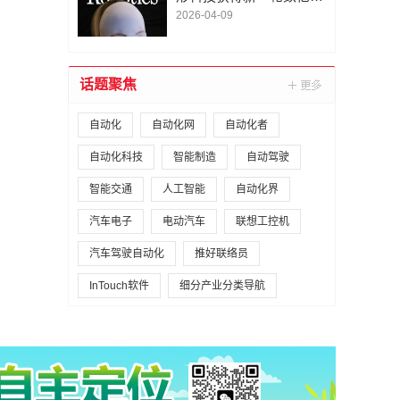
A1轮融资｜人脸机器人首
2026-04-09
次登上《科学·机器人
学》封面
话题聚焦
自动化
自动化网
自动化者
自动化科技
智能制造
自动驾驶
智能交通
人工智能
自动化界
汽车电子
电动汽车
联想工控机
汽车驾驶自动化
推好联络员
InTouch软件
细分产业分类导航