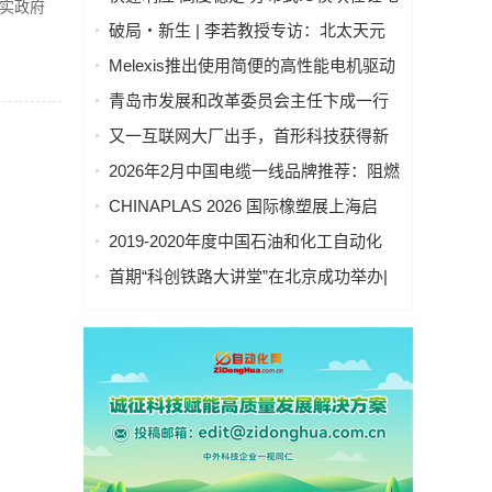
实政府
池制造的优势揭秘 | 支持Modbus、
破局・新生 | 李若教授专访：北太天元
MQTT、OPC UA、Profinet、
打破 30 年垄断，国产科学计算软件崛起
Melexis推出使用简便的高性能电机驱动
EtherCAT、Ethernet/IP、BACnet/IP等多
之路
芯片，助力三相风扇实现快速、免代码
种协议
青岛市发展和改革委员会主任卞成一行
设计
到国创中心调研指导
又一互联网大厂出手，首形科技获得新
一轮数亿元A1轮融资｜人脸机器人首次
2026年2月中国电缆一线品牌推荐：阻燃
登上《科学·机器人学》封面
防火电缆国内一线品牌推荐排名名单
CHINAPLAS 2026 国际橡塑展上海启
幕！5,000余家全球展商共塑智能绿色橡
2019-2020年度中国石油和化工自动化
塑新未来
行业科学技术奖拟授奖公示
首期“科创铁路大讲堂”在北京成功举办|
中科紫东太初董事长王金桥作《多模态
人工智能驱动新一代技术变革》主题讲
座