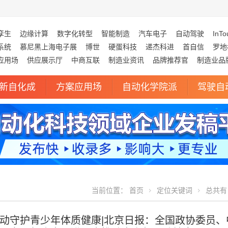
孪生
边缘计算
数字化转型
智能制造
汽车电子
自动驾驶
InTo
系统
慕尼黑上海电子展
博世
硬蛋科技
递杰科进
首自信
罗地
应用场
供应展示厅
中商互联
制造业资讯
品牌推荐官
制造业品
新自化成
方案应用场
自动化学院派
驾驶自
当前位置：
首页
定位关键词
总共有 
动守护青少年体质健康|北京日报：全国政协委员、