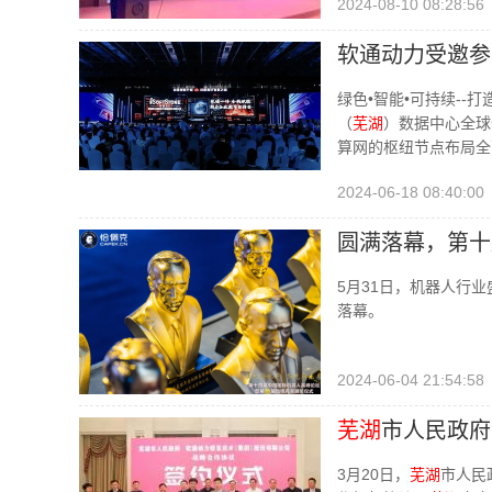
2024-08-10 08:28:56
软通动力受邀参
绿色•智能•可持续--打
（
芜湖
）数据中心全球
算网的枢纽节点布局全
2024-06-18 08:40:00
圆满落幕，第十
5月31日，机器人行
落幕。
2024-06-04 21:54:58
芜湖
市人民政府
3月20日，
芜湖
市人民