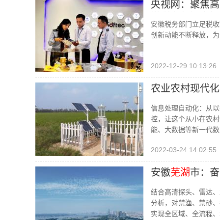
央视网：聚焦高
徽税务部门发挥
安徽税务部门立足税收
徽建设提供有力
创新动能不断释放，为
2022-12-29 10:13:26
农业农村现代化
信息处理自动化：从以
控，让这个从小在农村长
能、大数据等新一代数
2022-03-24 14:02:55
安徽
芜湖
市：奋
结合高清探头、雷达、
分析，对禁渔、禁砂、
实现全区域、全流程、