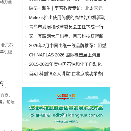
动力董
池制造的优势揭秘 | 支持Modbus、
破局・新生 | 李若教授专访：北太天元
MQTT、OPC UA、Profinet、
打破 30 年垄断，国产科学计算软件崛起
Melexis推出使用简便的高性能电机驱动
EtherCAT、Ethernet/IP、BACnet/IP等多
之路
芯片，助力三相风扇实现快速、免代码
种协议
青岛市发展和改革委员会主任卞成一行
设计
到国创中心调研指导
又一互联网大厂出手，首形科技获得新
一轮数亿元A1轮融资｜人脸机器人首次
企业示范
2026年2月中国电缆一线品牌推荐：阻燃
登上《科学·机器人学》封面
3年机械
防火电缆国内一线品牌推荐排名名单
CHINAPLAS 2026 国际橡塑展上海启
幕！5,000余家全球展商共塑智能绿色橡
2019-2020年度中国石油和化工自动化
塑新未来
行业科学技术奖拟授奖公示
首期“科创铁路大讲堂”在北京成功举办|
中科紫东太初董事长王金桥作《多模态
方
人工智能驱动新一代技术变革》主题讲
领域
座
决方案、
势。论坛