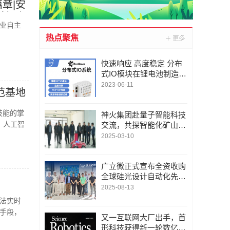
章|安
美好安
业自主
热点聚焦
快速响应 高度稳定 分布
式IO模块在锂电池制造的
优势揭秘 | 支持Modbu
2023-06-11
范基地
s、MQTT、OPC UA、P
rofinet、EtherCAT、Ethe
技能的掌
rnet/IP、BACnet/IP等多
神火集团赴量子智能科技
、人工智
种协议
交流，共探智能化矿山新
未来
2025-03-10
广立微正式宣布全资收购
全球硅光设计自动化先锋
LUCEDA
2025-08-13
法实时
手段，
又一互联网大厂出手，首
形科技获得新一轮数亿元