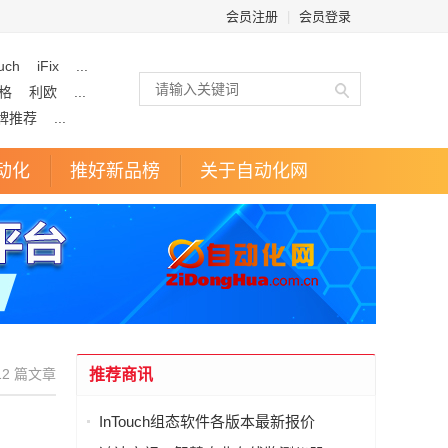
会员注册
|
会员登录
uch
iFix
...
格
利欧
...
牌推荐
...
动化
推好新品榜
关于自动化网
2 篇文章
推荐商讯
InTouch组态软件各版本最新报价