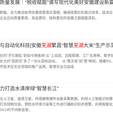
质量发展｜“税收赋能”谱写现代化美好安徽建设新篇
税务职能作用高质量服务地方发展大局，为现代化
职能，全力推动各项优惠政策落实落细，确保政策红利直达快享，促进企
支撑和保障
企业迈向质量更高、效益更好、结构更优的发展之路赋能添彩。
与自动化科技|安徽
芜湖
繁昌“智慧
芜湖
大米”生产示
往的“手忙脚乱”到如今熟练地“云”上巡田、远程管理、工厂化育秧，数字
大的“田把式”多了一份从容和自信。 从“靠天收”到“慧”种田，随着5G
字技术在农业领域的推广运用，智慧农业日益成
力打造水清岸绿“智慧长江”
北斗卫星、遥感卫星、传感器等硬件设备采集数据，利用人工智能识别算
打击倾倒垃圾、预防水环境污染等工作进行辅助识别并预警，利用智能化
24小时不间断监管，