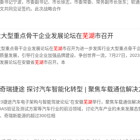
委书记宁波，市委副书记、市长徐志，市委常委、常务副市长张东；软通
文共同见证签约。此次战略合作
工业大型重点骨干企业发展论坛在
芜湖
市召开
业大型重点骨干企业发展论坛在
芜湖
市召开为进一步发挥行业大型重点骨干
质量发展，引导行业企业加强品牌建设、争创世界一流，7月27日，202
发展论坛在安徽省
芜湖
市召开。本
奇瑞捷途 探讨汽车智能化转型 | 聚焦车载通信解决
知方案、ADAS验证及测试方案等汽车行业的前沿
2023捷途汽车电子架构与智能驾驶论坛”在安徽
芜湖
举行，聚焦车载通信解
DAS验证及测试方案等汽车行业的前沿领域，讨论汽车产业的未来发展态
、奇瑞新能源的超过300位相