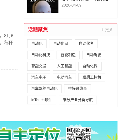
A1轮融资｜人脸机器人首
2026-04-09
次登上《科学·机器人
学》封面
话题聚焦
。8月6
。秸秆
自动化
自动化网
自动化者
自动化科技
智能制造
自动驾驶
智能交通
人工智能
自动化界
汽车电子
电动汽车
联想工控机
汽车驾驶自动化
推好联络员
InTouch软件
细分产业分类导航