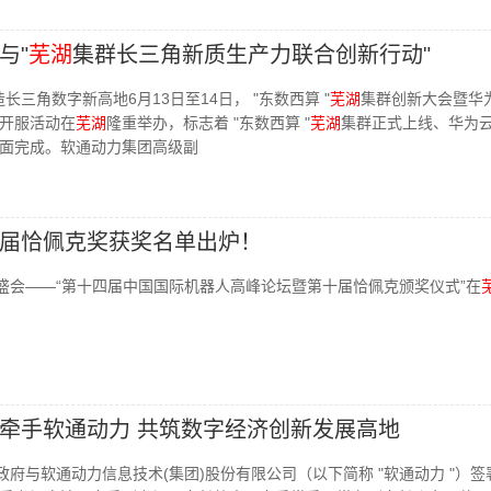
与"
芜湖
集群长三角新质生产力联合创新行动"
造长三角数字新高地6月13日至14日， "东数西算 "
芜湖
集群创新大会暨华
开服活动在
芜湖
隆重举办，标志着 "东数西算 "
芜湖
集群正式上线、华为
面完成。软通动力集团高级副
届恰佩克奖获奖名单出炉！
业盛会——“第十四届中国国际机器人高峰论坛暨第十届恰佩克颁奖仪式”在
牵手软通动力 共筑数字经济创新发展高地
政府与软通动力信息技术(集团)股份有限公司（以下简称 "软通动力 "）