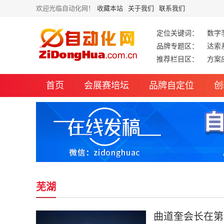
欢迎光临自动化网！
收藏本站
关于我们
联系我们
定位关键词：
数字
品牌专题区：
达索
推荐栏目区：
方案
首页
会展赛培坛
品牌自定位
创
芜湖
曲道奎会长在第