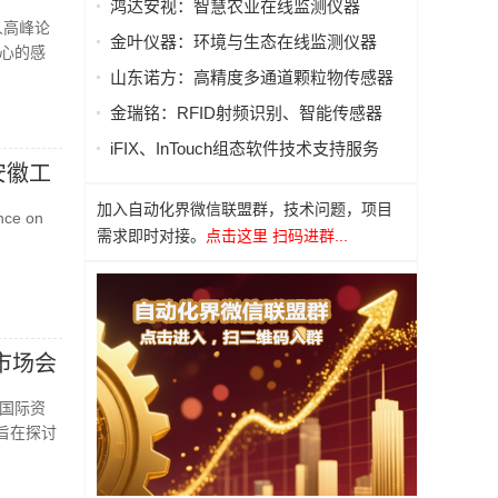
鸿达安视：智慧农业在线监测仪器
人高峰论
金叶仪器：环境与生态在线监测仪器
心的感
山东诺方：高精度多通道颗粒物传感器
金瑞铭：RFID射频识别、智能传感器
iFIX、InTouch组态软件技术支持服务
安徽工
加入自动化界微信联盟群，技术问题，项目
ce on
需求即时对接。
点击这里 扫码进群...
市场会
国际资
旨在探讨