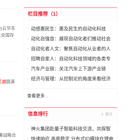
栏目推荐（1）
为云华东
动感惠民生：惠及民生的自动化科技
云全国存
动化自强音：展现自动化者们推动社会
进步发出的响亮声音
自动化者人文：聚焦自动化从业者的人
文思考
招聘自家人：自动化科技领域的各类专
家及人才需求资讯
汽车产业链：关注汽车上下游产业链
经济与管理：从控制论的角度来看经济
芜湖
圆满
与管理
查看更多...
信息排行
神火集团赴量子智能科技交流，共探智
签署战略合
能化矿山新未来
快速响应 高度稳定 分布式IO模块在锂电