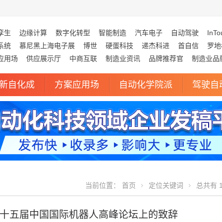
孪生
边缘计算
数字化转型
智能制造
汽车电子
自动驾驶
InTo
系统
慕尼黑上海电子展
博世
硬蛋科技
递杰科进
首自信
罗地
应用场
供应展示厅
中商互联
制造业资讯
品牌推荐官
制造业品
新自化成
方案应用场
自动化学院派
驾驶自
当前位置：
首页
定位关键词
总共有 1
十五届中国国际机器人高峰论坛上的致辞