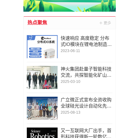
热点聚焦
快速响应 高度稳定 分布
式IO模块在锂电池制造的
优势揭秘 | 支持Modbu
2023-06-11
s、MQTT、OPC UA、P
rofinet、EtherCAT、Ethe
rnet/IP、BACnet/IP等多
神火集团赴量子智能科技
种协议
交流，共探智能化矿山新
未来
2025-03-10
广立微正式宣布全资收购
全球硅光设计自动化先锋
LUCEDA
2025-08-13
又一互联网大厂出手，首
形科技获得新一轮数亿元