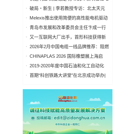
池制造的优势揭秘 | 支持Modbus、
破局・新生 | 李若教授专访：北太天元
MQTT、OPC UA、Profinet、
打破 30 年垄断，国产科学计算软件崛起
Melexis推出使用简便的高性能电机驱动
EtherCAT、Ethernet/IP、BACnet/IP等多
之路
芯片，助力三相风扇实现快速、免代码
种协议
青岛市发展和改革委员会主任卞成一行
设计
到国创中心调研指导
又一互联网大厂出手，首形科技获得新
一轮数亿元A1轮融资｜人脸机器人首次
2026年2月中国电缆一线品牌推荐：阻燃
登上《科学·机器人学》封面
防火电缆国内一线品牌推荐排名名单
CHINAPLAS 2026 国际橡塑展上海启
幕！5,000余家全球展商共塑智能绿色橡
2019-2020年度中国石油和化工自动化
塑新未来
行业科学技术奖拟授奖公示
首期“科创铁路大讲堂”在北京成功举办|
中科紫东太初董事长王金桥作《多模态
人工智能驱动新一代技术变革》主题讲
座