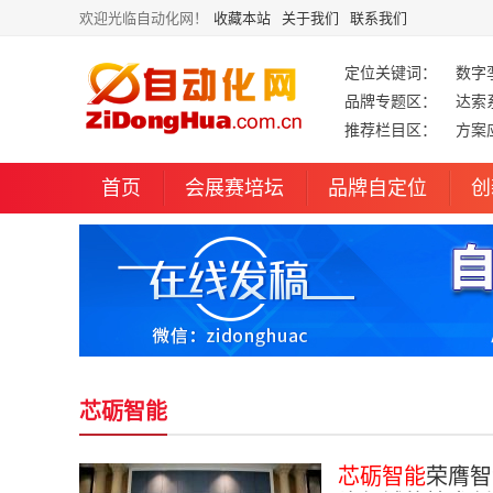
欢迎光临自动化网！
收藏本站
关于我们
联系我们
定位关键词：
数字
品牌专题区：
达索
推荐栏目区：
方案
首页
会展赛培坛
品牌自定位
创
芯砺智能
芯砺智能
荣膺智