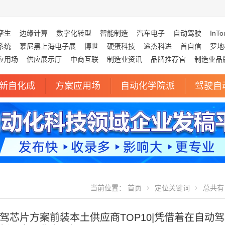
孪生
边缘计算
数字化转型
智能制造
汽车电子
自动驾驶
InTo
系统
慕尼黑上海电子展
博世
硬蛋科技
递杰科进
首自信
罗地
应用场
供应展示厅
中商互联
制造业资讯
品牌推荐官
制造业品
新自化成
方案应用场
自动化学院派
驾驶自
当前位置：
首页
定位关键词
总共有 
驾芯片方案前装本土供应商TOP10|凭借着在自动