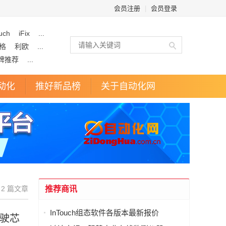
会员注册
|
会员登录
uch
iFix
...
格
利欧
...
牌推荐
...
动化
推好新品榜
关于自动化网
2 篇文章
推荐商讯
InTouch组态软件各版本最新报价
驾驶芯