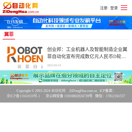
注册
登录
|
翼菲
创业邦：工业机器人及智能制造企业翼
菲自动化宣布完成数亿元人民币D轮融
资的交割
2022-03-14
Copyright © 2003-2024
自动化网
ZiDongHua.com.cn ICP备案：
京ICP备11042658号-1
京公网安备 11010802024739号 微信：17812161557