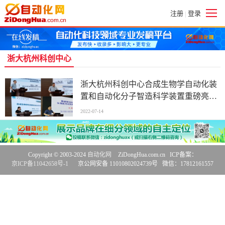
注册
登录
|
浙大杭州科创中心
浙大杭州科创中心合成生物学自动化装
置和自动化分子智造科学装置重磅亮相|
浙江大学西湖学术论坛|聚焦生物制造、
2022-07-14
生命健康、绿色化工、农业食品、功能
材料
Copyright © 2003-2024
自动化网
ZiDongHua.com.cn ICP备案：
京ICP备11042658号-1
京公网安备 11010802024739号 微信：17812161557