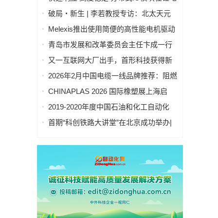
池制造的优势揭秘 | 支持Modbus、
破局・新生 | 李若教授专访：北太天元
MQTT、OPC UA、Profinet、
打破 30 年垄断，国产科学计算软件崛起
Melexis推出使用简便的高性能电机驱动
EtherCAT、Ethernet/IP、BACnet/IP等多
之路
芯片，助力三相风扇实现快速、免代码
种协议
青岛市发展和改革委员会主任卞成一行
设计
到国创中心调研指导
又一互联网大厂出手，首形科技获得新
一轮数亿元A1轮融资｜人脸机器人首次
2026年2月中国电缆一线品牌推荐：阻燃
登上《科学·机器人学》封面
防火电缆国内一线品牌推荐排名名单
CHINAPLAS 2026 国际橡塑展上海启
幕！5,000余家全球展商共塑智能绿色橡
2019-2020年度中国石油和化工自动化
塑新未来
行业科学技术奖拟授奖公示
首期“科创铁路大讲堂”在北京成功举办|
中科紫东太初董事长王金桥作《多模态
人工智能驱动新一代技术变革》主题讲
座