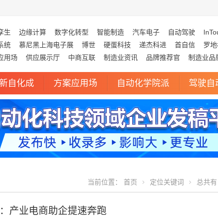
孪生
边缘计算
数字化转型
智能制造
汽车电子
自动驾驶
InTo
系统
慕尼黑上海电子展
博世
硬蛋科技
递杰科进
首自信
罗地
应用场
供应展示厅
中商互联
制造业资讯
品牌推荐官
制造业品
新自化成
方案应用场
自动化学院派
驾驶自
当前位置：
首页
定位关键词
总共有 
：产业电商助企提速奔跑