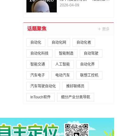
A1轮融资｜人脸机器人首
2026-04-09
次登上《科学·机器人
学》封面
话题聚焦
自动化
自动化网
自动化者
自动化科技
智能制造
自动驾驶
智能交通
人工智能
自动化界
汽车电子
电动汽车
联想工控机
汽车驾驶自动化
推好联络员
InTouch软件
细分产业分类导航