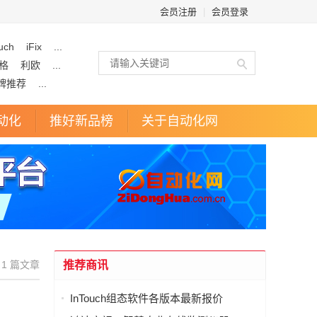
会员注册
|
会员登录
uch
iFix
...
格
利欧
...
牌推荐
...
动化
推好新品榜
关于自动化网
1 篇文章
推荐商讯
InTouch组态软件各版本最新报价