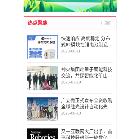
热点聚焦
快速响应 高度稳定 分布
式IO模块在锂电池制造的
优势揭秘 | 支持Modbu
2023-06-11
s、MQTT、OPC UA、P
rofinet、EtherCAT、Ethe
rnet/IP、BACnet/IP等多
神火集团赴量子智能科技
种协议
交流，共探智能化矿山新
未来
2025-03-10
广立微正式宣布全资收购
全球硅光设计自动化先锋
LUCEDA
2025-08-13
又一互联网大厂出手，首
形科技获得新一轮数亿元