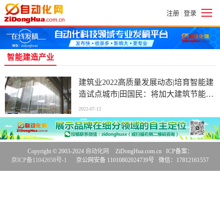
注册
登录
|
智能建造产业
建筑业2022高质量发展动态|培育智能建
造试点城市|田国民：将加大建筑节能和
绿色建筑推进力度
2022-07-12
Copyright © 2003-2024
自动化网
ZiDongHua.com.cn ICP备案：
京ICP备11042658号-1
京公网安备 11010802024739号 微信：17812161557