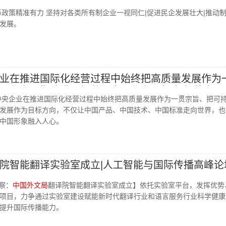
各类所有制企业一视同仁|促进民企发展壮大|推动制
币政策精准有力 坚持对各类所有制企业一视同仁|促进民企发展壮大|推动
绿色化发展
发展。
业在推进国际化经营过程中始终把高质量发展作为
展作为不懈追求、把共同发展作为目标方向|第十届
中央企业在推进国际化经营过程中始终把高质量发展作为一贯宗旨、把可
峰论坛
发展作为目标方向，不仅让中国产品、中国技术、中国标准走向世界，也
中国形象融入人心。
院智能翻译实验室成立|人工智能与国际传播高峰论
观察：
中国外文局
翻译院智能翻译实验室成立】依托实验室平台，发挥优势
项目，力争通过实验室建设赋能新时代翻译行业和语言服务行业科学健康
提升国际传播能力。