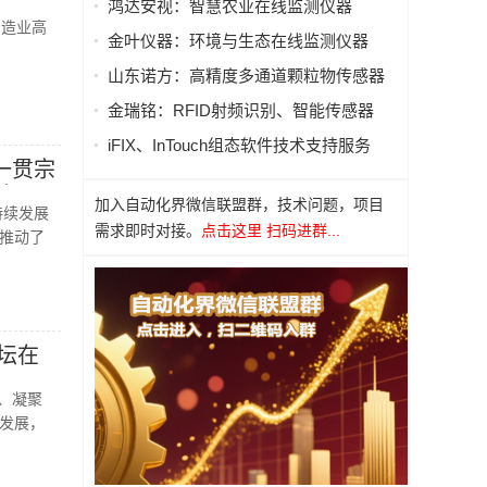
鸿达安视：智慧农业在线监测仪器
造业高
制造业高
金叶仪器：环境与生态在线监测仪器
山东诺方：高精度多通道颗粒物传感器
金瑞铭：RFID射频识别、智能传感器
iFIX、InTouch组态软件技术支持服务
一贯宗
中国
加入自动化界微信联盟群，技术问题，项目
持续发展
需求即时对接。
点击这里 扫码进群...
推动了
坛在
、凝聚
发展，