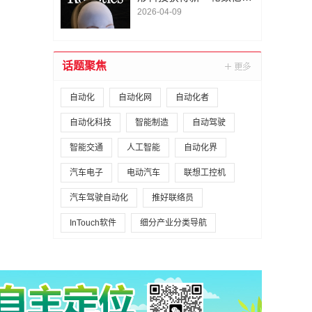
A1轮融资｜人脸机器人首
2026-04-09
次登上《科学·机器人
学》封面
话题聚焦
自动化
自动化网
自动化者
自动化科技
智能制造
自动驾驶
智能交通
人工智能
自动化界
汽车电子
电动汽车
联想工控机
汽车驾驶自动化
推好联络员
InTouch软件
细分产业分类导航