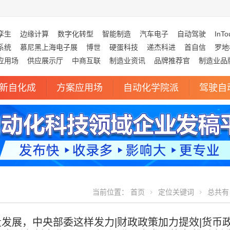
孪生
边缘计算
数字化转型
智能制造
汽车电子
自动驾驶
InTo
系统
慕尼黑上海电子展
博世
硬蛋科技
递杰科进
首自信
罗地
应用场
供应展示厅
中商互联
制造业资讯
品牌推荐官
制造业品
新自化成
方案应用场
自动化学院派
驾驶自
当前位置：
首页
定位关键词
总共有 
质量发展，中央部委这样发力|财政政策加力提效|货币