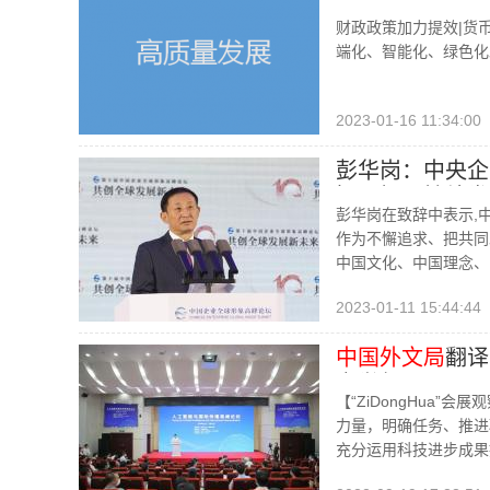
准有力 坚持对
财政政策加力提效|货
端化、智能化、
端化、智能化、绿色化
2023-01-16 11:34:00
彭华岗：中央企
旨、把可持续发
彭华岗在致辞中表示,
企业全球形象高
作为不懈追求、把共同
中国文化、中国理念、
2023-01-11 15:44:44
中国外文局
翻译
京举行
【“ZiDongHua”会展
力量，明确任务、推进
充分运用科技进步成果