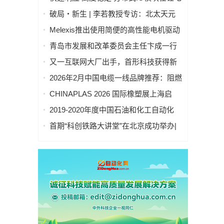
池制造的优势揭秘 | 支持Modbus、
破局・新生 | 李若教授专访：北太天元
MQTT、OPC UA、Profinet、
打破 30 年垄断，国产科学计算软件崛起
Melexis推出使用简便的高性能电机驱动
EtherCAT、Ethernet/IP、BACnet/IP等多
之路
芯片，助力三相风扇实现快速、免代码
种协议
青岛市发展和改革委员会主任卞成一行
设计
到国创中心调研指导
又一互联网大厂出手，首形科技获得新
一轮数亿元A1轮融资｜人脸机器人首次
2026年2月中国电缆一线品牌推荐：阻燃
登上《科学·机器人学》封面
防火电缆国内一线品牌推荐排名名单
CHINAPLAS 2026 国际橡塑展上海启
幕！5,000余家全球展商共塑智能绿色橡
2019-2020年度中国石油和化工自动化
塑新未来
行业科学技术奖拟授奖公示
首期“科创铁路大讲堂”在北京成功举办|
中科紫东太初董事长王金桥作《多模态
人工智能驱动新一代技术变革》主题讲
座