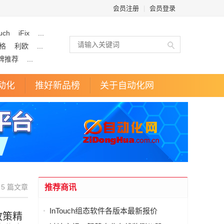
会员注册
|
会员登录
uch
iFix
...
格
利欧
...
牌推荐
...
动化
推好新品榜
关于自动化网
5 篇文章
推荐商讯
InTouch组态软件各版本最新报价
政策精