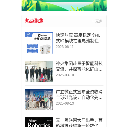
热点聚焦
快速响应 高度稳定 分布
式IO模块在锂电池制造的
优势揭秘 | 支持Modbu
2023-06-11
s、MQTT、OPC UA、P
rofinet、EtherCAT、Ethe
rnet/IP、BACnet/IP等多
神火集团赴量子智能科技
种协议
交流，共探智能化矿山新
未来
2025-03-10
广立微正式宣布全资收购
全球硅光设计自动化先锋
LUCEDA
2025-08-13
又一互联网大厂出手，首
形科技获得新一轮数亿元