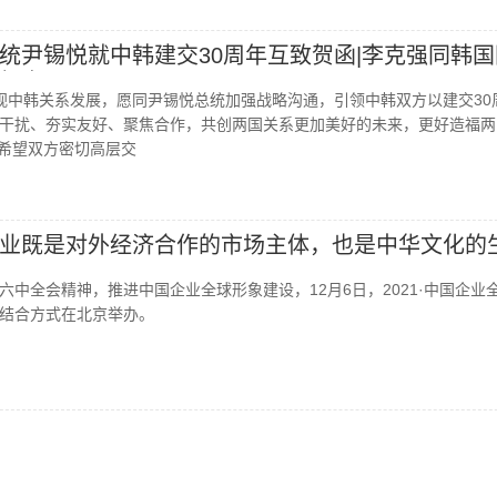
统尹锡悦就中韩建交30周年互致贺函|李克强同韩国
贺电
视中韩关系发展，愿同尹锡悦总统加强战略沟通，引领中韩双方以建交30
干扰、夯实友好、聚焦合作，共创两国关系更加美好的未来，更好造福两
：希望双方密切高层交
业既是对外经济合作的市场主体，也是中华文化的
六中全会精神，推进中国企业全球形象建设，12月6日，2021·中国企业
结合方式在北京举办。