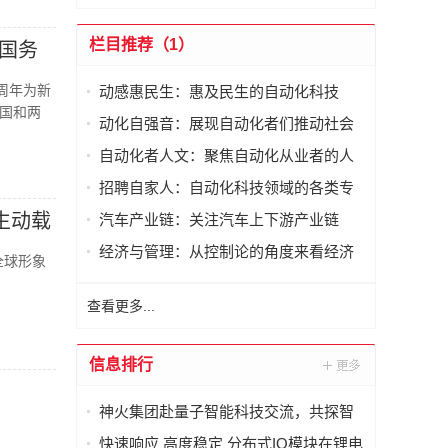
栏目推荐（1）
国务
周年为新
动感惠民生：惠及民生的自动化科技
国和两
动化自强音：展现自动化者们推动社会
进步发出的响亮声音
自动化者人文：聚焦自动化从业者的人
文思考
招聘自家人：自动化科技领域的各类专
家及人才需求资讯
生动载
汽车产业链：关注汽车上下游产业链
经济与管理：从控制论的角度来看经济
全球形象
与管理
查看更多...
信息排行
神火集团赴量子智能科技交流，共探智
能化矿山新未来
快速响应 高度稳定 分布式IO模块在锂电