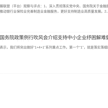
融服务制造业高质量发展的通知》
展联盟（平台）观察与评点：1、深入贯彻落实党中央、国务院关于金融
推动银行业保险业完善制造业金融服务，更好支持制造业高质量发展。2
):国务院政策例行吹风会介绍支持中小企业纾困解难
化部、国家统计局、
中国银保监会
示，我们将突出做好“1+4+1”系列重点工作。第一个“1”，就是落实落