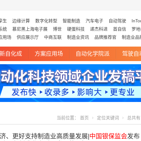
孪生
边缘计算
数字化转型
智能制造
汽车电子
自动驾驶
InTo
系统
慕尼黑上海电子展
博世
硬蛋科技
递杰科进
首自信
罗地
应用场
供应展示厅
中商互联
制造业资讯
品牌推荐官
制造业品
新自化成
方案应用场
自动化学院派
驾驶自
当前位置：
首页
定位关键词
总共有 
济、更好支持制造业高质量发展|
中国银保监会
发布