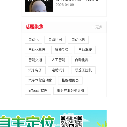
A1轮融资｜人脸机器人首
2026-04-09
次登上《科学·机器人
学》封面
话题聚焦
自动化
自动化网
自动化者
自动化科技
智能制造
自动驾驶
智能交通
人工智能
自动化界
汽车电子
电动汽车
联想工控机
汽车驾驶自动化
推好联络员
InTouch软件
细分产业分类导航