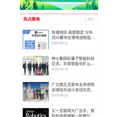
热点聚焦
快速响应 高度稳定 分布
式IO模块在锂电池制造的
优势揭秘 | 支持Modbu
2023-06-11
s、MQTT、OPC UA、P
rofinet、EtherCAT、Ethe
rnet/IP、BACnet/IP等多
神火集团赴量子智能科技
种协议
交流，共探智能化矿山新
未来
2025-03-10
广立微正式宣布全资收购
全球硅光设计自动化先锋
LUCEDA
2025-08-13
又一互联网大厂出手，首
形科技获得新一轮数亿元