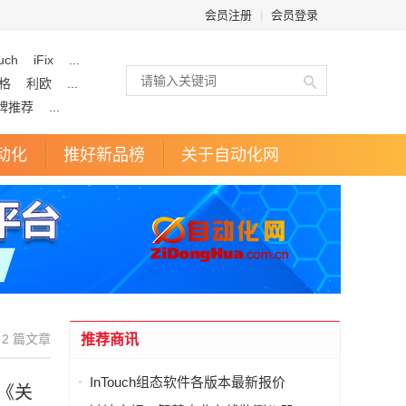
会员注册
|
会员登录
uch
iFix
...
格
利欧
...
牌推荐
...
动化
推好新品榜
关于自动化网
2 篇文章
推荐商讯
InTouch组态软件各版本最新报价
《关