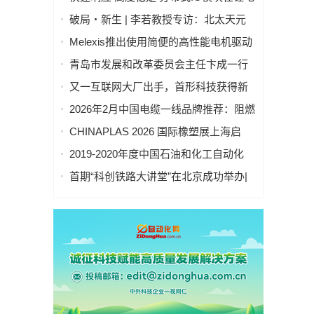
池制造的优势揭秘 | 支持Modbus、
破局・新生 | 李若教授专访：北太天元
MQTT、OPC UA、Profinet、
打破 30 年垄断，国产科学计算软件崛起
Melexis推出使用简便的高性能电机驱动
EtherCAT、Ethernet/IP、BACnet/IP等多
之路
芯片，助力三相风扇实现快速、免代码
种协议
青岛市发展和改革委员会主任卞成一行
设计
到国创中心调研指导
又一互联网大厂出手，首形科技获得新
一轮数亿元A1轮融资｜人脸机器人首次
2026年2月中国电缆一线品牌推荐：阻燃
登上《科学·机器人学》封面
防火电缆国内一线品牌推荐排名名单
CHINAPLAS 2026 国际橡塑展上海启
幕！5,000余家全球展商共塑智能绿色橡
2019-2020年度中国石油和化工自动化
塑新未来
行业科学技术奖拟授奖公示
首期“科创铁路大讲堂”在北京成功举办|
中科紫东太初董事长王金桥作《多模态
人工智能驱动新一代技术变革》主题讲
座