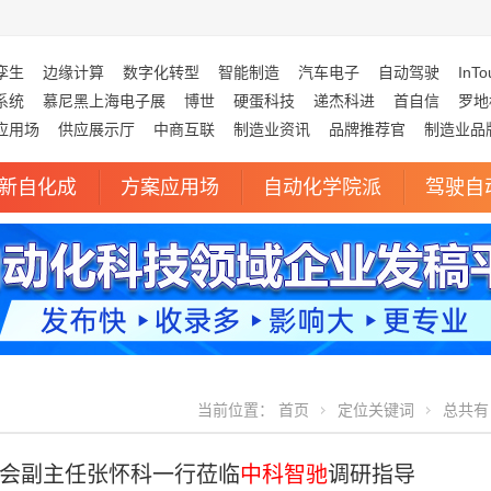
孪生
边缘计算
数字化转型
智能制造
汽车电子
自动驾驶
InTo
系统
慕尼黑上海电子展
博世
硬蛋科技
递杰科进
首自信
罗地
应用场
供应展示厅
中商互联
制造业资讯
品牌推荐官
制造业品
新自化成
方案应用场
自动化学院派
驾驶自
当前位置：
首页
定位关键词
总共有 
会副主任张怀科一行莅临
中科智驰
调研指导