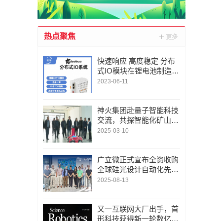
热点聚焦
快速响应 高度稳定 分布
式IO模块在锂电池制造的
优势揭秘 | 支持Modbu
2023-06-11
s、MQTT、OPC UA、P
rofinet、EtherCAT、Ethe
rnet/IP、BACnet/IP等多
神火集团赴量子智能科技
种协议
交流，共探智能化矿山新
未来
2025-03-10
广立微正式宣布全资收购
全球硅光设计自动化先锋
LUCEDA
2025-08-13
又一互联网大厂出手，首
形科技获得新一轮数亿元