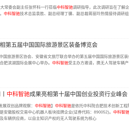
人大常委会副主任张怀科一行莅临
中科智驰
调研指导，此次调研旨在了解
。
中科智驰
技术总监袁胜、副总经理丁骥、副总裁蒋丽玲热情接待调研组
相第五届中国国际旅游景区装备博览会
，由中国旅游景区协会、安徽省文旅厅联合举办的第五届中国国际旅游景区装
合肥滨湖国际会展中心举办。
中科智驰
受主办方邀请，携无人驾驶车辆产
周丨
中科智驰
成果亮相第十届中国创业投资行业峰会
质量发展双创品牌观察：
中科智驰
】
中科智驰
是依托中科院合肥技术创新工程
安徽股权交易中心机器人板块挂牌企业(证券代码：890052)。
中科智
及车辆供应商，以自主知识产权的无人驾驶系统为核心