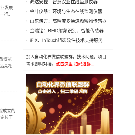
鸿达安视：智慧农业在线监测仪器
企业发展
金叶仪器：环境与生态在线监测仪器
一行。
山东诺方：高精度多通道颗粒物传感器
金瑞铭：RFID射频识别、智能传感器
iFIX、InTouch组态软件技术支持服务
加入自动化界微信联盟群，技术问题，项目
备博览
需求即时对接。
点击这里 扫码进群...
品亮相
院成立的
驰
定位于