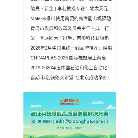
池制造的优势揭秘 | 支持Modbus、
破局・新生 | 李若教授专访：北太天元
MQTT、OPC UA、Profinet、
打破 30 年垄断，国产科学计算软件崛起
Melexis推出使用简便的高性能电机驱动
EtherCAT、Ethernet/IP、BACnet/IP等多
之路
芯片，助力三相风扇实现快速、免代码
种协议
青岛市发展和改革委员会主任卞成一行
设计
到国创中心调研指导
又一互联网大厂出手，首形科技获得新
一轮数亿元A1轮融资｜人脸机器人首次
2026年2月中国电缆一线品牌推荐：阻燃
登上《科学·机器人学》封面
防火电缆国内一线品牌推荐排名名单
CHINAPLAS 2026 国际橡塑展上海启
幕！5,000余家全球展商共塑智能绿色橡
2019-2020年度中国石油和化工自动化
塑新未来
行业科学技术奖拟授奖公示
首期“科创铁路大讲堂”在北京成功举办|
中科紫东太初董事长王金桥作《多模态
人工智能驱动新一代技术变革》主题讲
座