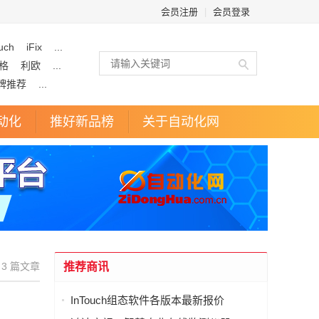
会员注册
|
会员登录
uch
iFix
...
格
利欧
...
牌推荐
...
动化
推好新品榜
关于自动化网
3 篇文章
推荐商讯
InTouch组态软件各版本最新报价