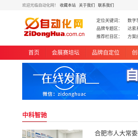
欢迎光临自动化网！
收藏本站
关于我们
联系我们
定位关键词：
数字
品牌专题区：
达索
推荐栏目区：
方案
首页
会展赛培坛
品牌自定位
创
中科智驰
合肥市人大常委