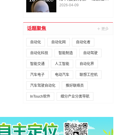
A1轮融资｜人脸机器人首
2026-04-09
次登上《科学·机器人
学》封面
话题聚焦
自动化
自动化网
自动化者
自动化科技
智能制造
自动驾驶
智能交通
人工智能
自动化界
汽车电子
电动汽车
联想工控机
汽车驾驶自动化
推好联络员
InTouch软件
细分产业分类导航