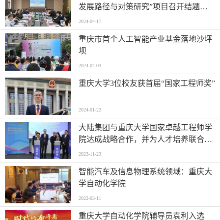
发展路径与对策研究”项目召开结题评
审会
2024-04-17
重庆市首个人工智能产业基金落地沙坪
坝
2024-04-03
重庆大学3位校友获首届“国家工程师奖”
2024-01-22
大陆集团与重庆大学国家卓越工程师学
院达成战略合作，并为人才培养联合实
验室揭牌
2023-11-23
智能汽车及信息物理系统领域：重庆大
学自动化学院
2022-03-11
重庆大学自动化学院辅导员袁利入选