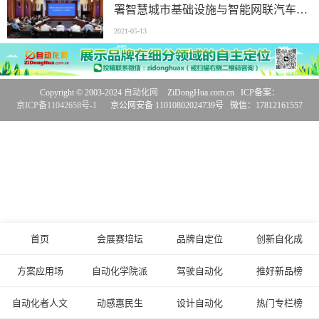
署智慧城市基础设施与智能网联汽车协
同发展试点工作
2021-05-13
Copyright © 2003-2024
自动化网
ZiDongHua.com.cn ICP备案：
京ICP备11042658号-1
京公网安备 11010802024739号 微信：17812161557
首页
会展赛培坛
品牌自定位
创新自化成
方案应用场
自动化学院派
驾驶自动化
推好新品榜
自动化者人文
动感惠民生
设计自动化
热门专栏榜