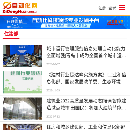
注册
登录
|
住建部
城市运行管理服务信息处理自动化能力
全面增强|青岛市成为全国首个城市运管
服平台通过住建部验收的城市
2023-06-07
《建材行业碳达峰实施方案》|工业和信
息化部、国家发展改革委、生态环境
部、住建部印发|以数字化转型促进行业
2022-11-09
节能降碳
建筑业2022高质量发展动态|培育智能建
造试点城市|田国民：将加大建筑节能和
绿色建筑推进力度
2022-07-12
住房和城乡建设部、工业和信息化部部