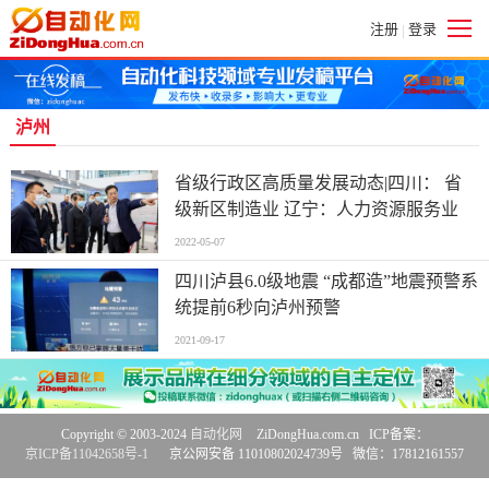
注册
登录
|
泸州
省级行政区高质量发展动态|四川： 省
级新区制造业 辽宁：人力资源服务业
2022-05-07
四川泸县6.0级地震 “成都造”地震预警系
统提前6秒向泸州预警
2021-09-17
Copyright © 2003-2024
自动化网
ZiDongHua.com.cn ICP备案：
京ICP备11042658号-1
京公网安备 11010802024739号 微信：17812161557