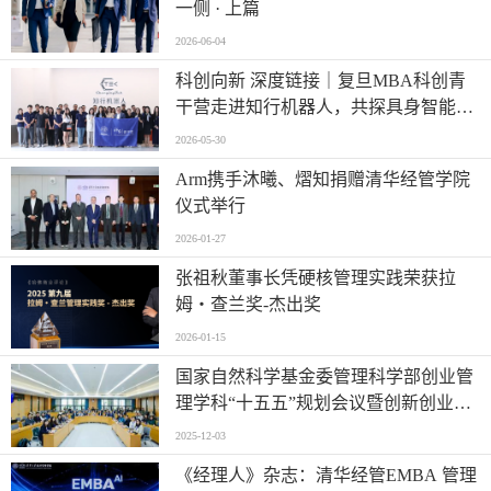
一侧 · 上篇
2026-06-04
科创向新 深度链接｜复旦MBA科创青
干营走进知行机器人，共探具身智能创
新未来
2026-05-30
Arm携手沐曦、熠知捐赠清华经管学院
仪式举行
2026-01-27
张祖秋董事长凭硬核管理实践荣获拉
姆・查兰奖-杰出奖
2026-01-15
国家自然科学基金委管理科学部创业管
理学科“十五五”规划会议暨创新创业与
经济高质量发展论坛在深圳召开
2025-12-03
《经理人》杂志：清华经管EMBA 管理