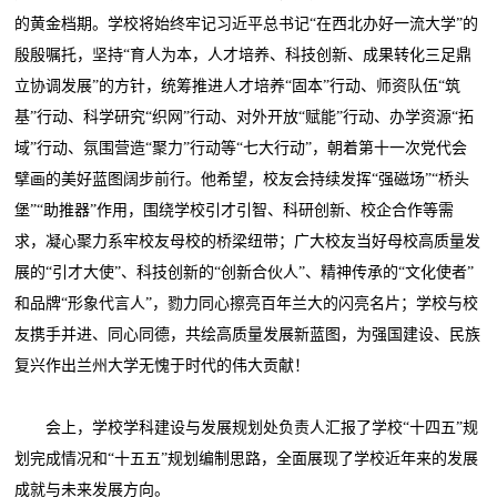
的黄金档期。学校将始终牢记习近平总书记“在西北办好一流大学”的
殷殷嘱托，坚持“育人为本，人才培养、科技创新、成果转化三足鼎
立协调发展”的方针，统筹推进人才培养“固本”行动、师资队伍“筑
基”行动、科学研究“织网”行动、对外开放“赋能”行动、办学资源“拓
域”行动、氛围营造“聚力”行动等“七大行动”，朝着第十一次党代会
擘画的美好蓝图阔步前行。他希望，校友会持续发挥“强磁场”“桥头
堡”“助推器”作用，围绕学校引才引智、科研创新、校企合作等需
求，凝心聚力系牢校友母校的桥梁纽带；广大校友当好母校高质量发
展的“引才大使”、科技创新的“创新合伙人”、精神传承的“文化使者”
和品牌“形象代言人”，勠力同心擦亮百年兰大的闪亮名片；学校与校
友携手并进、同心同德，共绘高质量发展新蓝图，为强国建设、民族
复兴作出兰州大学无愧于时代的伟大贡献！
会上，学校学科建设与发展规划处负责人汇报了学校“十四五”规
划完成情况和“十五五”规划编制思路，全面展现了学校近年来的发展
成就与未来发展方向。