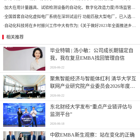
·
加大在用计量器具、试验检测设备的自动化、数字化改造力度|市场监管总局 工业和信息化部 关于促进企业计量能力提升的指导意见
·
全国首套自动化虚拟电厂系统在深圳试运行 功能匹敌大型电厂，已入选国际典型案例
·
自动化科技将在乡村振兴工作中大有作为|《关于做好2023年全面推进乡村振兴重点工作的意见》发布
相关推荐
毕业特辑 | 汤小敏：公司成长期锚定自
我，我在复旦EMBA找回管理自信
2026-06-22
聚焦智能经济与智能体红利 清华大学互
联网产业研究院产业委员会2026年度会
议举行
2026-06-22
东北财经大学发布“重点产业链评估与
监测平台”
2026-06-18
中欧EMBA新生观察：站在变化的正确