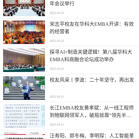
年会议举行
2025-10-23
宋志平校友在华科大EMBA开讲：有效
的经营者
2025-10-23
探寻AI+制造关键逻辑！第八届华科大
EMBA科商融合论坛成功举办
2025-10-22
校友风采丨李波：二十年坚守，再出发
2025-10-15
长江EMBA校友黄孝斌：从一线工程师
到物联网领军人，破局就靠“领先半
步”？
2025-10-11
汪寿阳、郭冬梅、李明琛：人工智能革