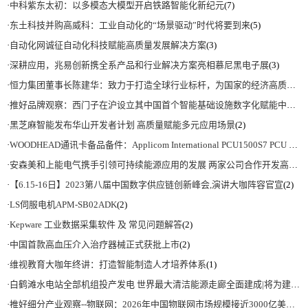
·
中科紫东太初：以多模态大模型开启铁路智能化新纪元
(7)
·
东土科技并购高威科：工业自动化的“场景驱动”时代将要到来
(5)
·
自动化网诚征自动化科技赋能高质量发展解决方案
(3)
·
深耕应用，兆易创新携全系产品和行业解决方案亮相慕尼黑电子展
(3)
·
恒力集团董事长陈建华：致力于打造全球行业标杆，为国家的经济高质量发展贡献更大力量|上海电气集团党委书记、董事长吴磊来访
·
推好品牌观察：西门子在沪设立其中国首个智能基础设施数字化赋能中心
(2)
·
黑芝麻智能发布华山开发者计划 高质量赋能多元应用场景
(2)
·
WOODHEAD通讯卡备品备件：Applicom International PCU1500S7 PCU 1500 S7 V4.5.0
·
安森美和上能电气携手引领可持续能源应用的发展 两家公司合作开发高性能储能和太阳能组串式逆变器方案 以实现可持续的未来
·
【6.15-16日】2023第八届中国数字供应链创新峰会,演讲大咖阵容官宣
(2)
·
LS伺服电机APM-SB02ADK
(2)
·
Kepware 工业数据采集软件 及 常见问题解答
(2)
·
中国首款高血压介入治疗器械正式获批上市
(2)
·
维视教育大咖年终讲：打造智能制造人才培养体系
(1)
·
白鹤滩水电站全部机组投产发电 世界最大清洁能源走廊全面建成|将为建设新型能源体系、保障国家能源安全、实现“双碳”目标提供有力支撑
·
推好细分产业观察--物联网：2026年中国物联网市场规模接近3000亿美元 智慧工厂、智慧城市、智慧电网等将占60%以上