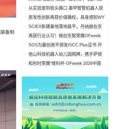
华南中心落地深圳，全域AIOT战略全面
从实验室到街头路口 墨甲智警机器人获
拉开
虎啸双银奖
原发性创新再获价值确权，具身感知WY
代表帕西尼入选未来产业定义者榜单
SCIEX新建基地落地昌平，丹纳赫在京
端装备制
布局第三座制造基地
再获行业认可！格创东智荣膺OFweek
2026中国智能制造行业年度卓越领军企
SGS为赢创南平颁发ISCC Plus证书 开
业奖
启化工循环经济新历程
他山科技机器人幼儿园揭牌，携手萨顿
教授与生态伙伴，共启具身智能“启蒙时
和利时荣膺“维科杯·OFweek 2026中国
代”
智能制造行业年度卓越领军企业奖”，以
自主创新实力引领智造新浪潮