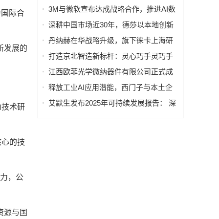
学
的方方面面
3M与微软宣布达成战略合作，推进AI数
为国际合
据中心基础设施技术发展和企业转型
深耕中国市场近30年，德莎以本地创新
与供应链韧性连接全球
丹纳赫在华战略升级，旗下徕卡上海研
新发展的
发制造基地正式启动
打造京北智造新标杆：灵心巧手灵巧手
智能化生产线落地北京昌平
江西欧菲光学微纳器件有限公司正式成
立
释放工业AI应用潜能，西门子与本土企
业深化合作
艾默生发布2025年可持续发展报告： 深
动技术研
化"绿色"战略，以创新技术赋能全球净零
未来
核心的技
能力，公
资源与国