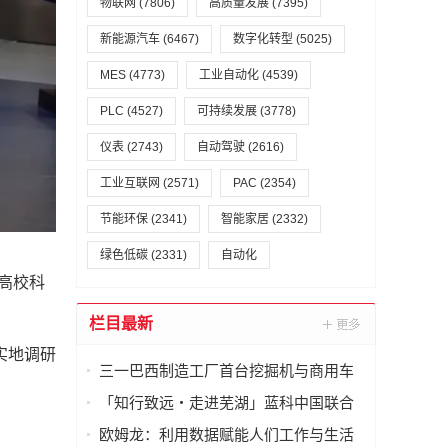
物联网
(7806)
高质量发展
(7395)
新能源汽车
(6467)
数字化转型
(5025)
MES
(4773)
工业自动化
(4539)
PLC
(4527)
可持续发展
(3778)
仪表
(2743)
自动驾驶
(2616)
工业互联网
(2571)
PAC
(2354)
节能环保
(2341)
智能家居
(2332)
绿色低碳
(2331)
自动化
高校科
栏目最新
实地调研
三一巴西制造工厂首台挖掘机与商用车
样机下线
「知行致远・走进芜湖」蓝科中国联合
上市公司协会，发起高端制造业深度研
欧姆龙：利用数据赋能人们工作与生活