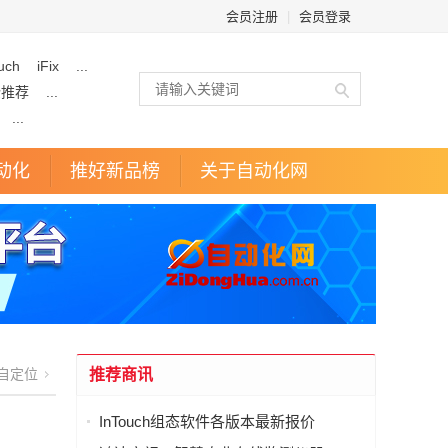
会员注册
|
会员登录
uch
iFix
...
企推荐
...
...
动化
推好新品榜
关于自动化网
自定位
推荐商讯
InTouch组态软件各版本最新报价