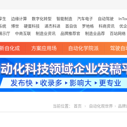
孪生
边缘计算
数字化转型
智能制造
汽车电子
自动驾驶
InTo
系统
博世
硬蛋科技
递杰科进
首自信
罗地格
科商资讯
优
展示厅
中商互联
制造业资讯
品牌推荐官
制造业品荐
百站网络
新自化成
方案应用场
自动化学院派
驾驶自
当前位置：
首页
自动化观世界
品牌