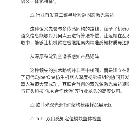
语义一体化特征”。
△ 行业首发真二维寻址短距固态激光雷达
这种语义先验与多传感同构的路线，赋予了机器人真
语义信息能够对几何点云进行算法补偿，让足端在乱
取中，能够让机械臂在极限距离内精准感知材质与边
从深厚积淀到全谱系感知产品矩阵
这种领先的技术路线并非空中楼阁，而是建立在欧
了初代CyberOne仿生机器人深度视觉模组的协
器人赛道大获成功，其联合首创的双光源激光雷达避障导
与石头科技“优秀合作伙伴”等行业龙头的高度认可。
△ 欧菲光双光源ToF架构模组样品展示图
△ ToF+双目感知定位模块整体视图