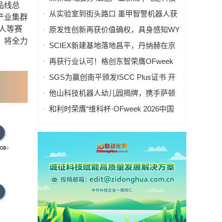
品线总
华南中心落地深圳，全域AIOT战略全面
从实验室到街头路口 墨甲智警机器人获
产业集群
拉开
虎啸双银奖
人等赛
原发性创新再获价值确权，具身感知WY
，将全力
代表帕西尼入选未来产业定义者榜单
SCIEX新建基地落地昌平，丹纳赫在京
布局第三座制造基地
再获行业认可！格创东智荣膺OFweek
2026中国智能制造行业年度卓越领军企
SGS为赢创南平颁发ISCC Plus证书 开
业奖
启化工循环经济新历程
他山科技机器人幼儿园揭牌，携手萨顿
教授与生态伙伴，共启具身智能“启蒙时
和利时荣膺“维科杯·OFweek 2026中国
代”
智能制造行业年度卓越领军企业奖”，以
自主创新实力引领智造新浪潮