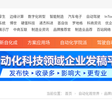
孪生
边缘计算
数字化转型
智能制造
汽车电子
自动驾驶
InTo
系统
博世
硬蛋科技
递杰科进
首自信
罗地格
科商资讯
优
展示厅
中商互联
制造业资讯
品牌推荐官
制造业品荐
百站网络
新自化成
方案应用场
自动化学院派
驾驶自
当前位置：
首页
自动化观世界
品牌