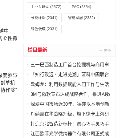
工业互联网
(2572)
PAC
(2354)
节能环保
(2341)
智能家居
(2332)
绿色低碳
(2331)
越中，
线柔性抓
栏目最新
三一巴西制造工厂首台挖掘机与商用车
样机下线
「知行致远・走进芜湖」蓝科中国联合
深度参与
上市公司协会，发起高端制造业深度研
与割草机
欧姆龙：利用数据赋能人们工作与生活
学
协作奖”
的方方面面
3M与微软宣布达成战略合作，推进AI数
据中心基础设施技术发展和企业转型
深耕中国市场近30年，德莎以本地创新
与供应链韧性连接全球
丹纳赫在华战略升级，旗下徕卡上海研
发制造基地正式启动
打造京北智造新标杆：灵心巧手灵巧手
智能化生产线落地北京昌平
江西欧菲光学微纳器件有限公司正式成