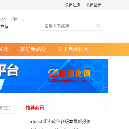
会员注册
|
会员登录
uch
iFix
...
企推荐
...
...
动化
推好新品榜
关于自动化网
自定位
推荐商讯
InTouch组态软件各版本最新报价