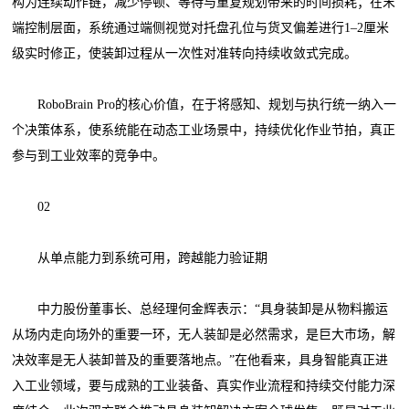
构为连续动作链，减少停顿、等待与重复规划带来的时间损耗；在末
端控制层面，系统通过端侧视觉对托盘孔位与货叉偏差进行1–2厘米
级实时修正，使装卸过程从一次性对准转向持续收敛式完成。
RoboBrain Pro的核心价值，在于将感知、规划与执行统一纳入一
个决策体系，使系统能在动态工业场景中，持续优化作业节拍，真正
参与到工业效率的竞争中。
02
从单点能力到系统可用，跨越能力验证期
中力股份董事长、总经理何金辉表示：“具身装卸是从物料搬运
从场内走向场外的重要一环，无人装缷是必然需求，是巨大巿场，解
决效率是无人装卸普及的重要落地点。”在他看来，具身智能真正进
入工业领域，要与成熟的工业装备、真实作业流程和持续交付能力深