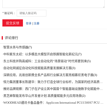
评论排行
·
智慧水务与传感器
(7)
·
中科紫东太初：以多模态大模型开启铁路智能化新纪元
(7)
·
东土科技并购高威科：工业自动化的“场景驱动”时代将要到来
(5)
·
自动化网诚征自动化科技赋能高质量发展解决方案
(3)
·
深耕应用，兆易创新携全系产品和行业解决方案亮相慕尼黑电子展
(3)
·
恒力集团董事长陈建华：致力于打造全球行业标杆，为国家的经济高质量发展贡献更大力量|上海电气集团党委书记、董事长吴磊来访
·
推好品牌观察：西门子在沪设立其中国首个智能基础设施数字化赋能中心
(2)
·
黑芝麻智能发布华山开发者计划 高质量赋能多元应用场景
(2)
·
WOODHEAD通讯卡备品备件：Applicom International PCU1500S7 PCU 1500 S7 V4.5.0