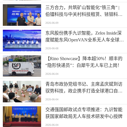
三方合力，共筑矿山智能化“铁三角” |
伯镭科技与中关村科技租赁、铱钼科技
正式签署三方战略合作协议
2026-06-09
东风股份携手九识智能，Zelos Inside深
度赋能东风OpenVAN全系无人车全球首
发
2026-06-08
【Rino Showcase】降本超50%！顺丰的
“隐形快递员”：白犀牛无人车已上岗！
2026-06-04
青岛市政协党组书记、主席孟庆斌到访
驭势科技，政企携手打造全球港口自动
驾驶应用样板
2026-06-04
交通强国邮政试点专项推进：九识智能
获国家邮政局无人车技术研发中心授牌
2026-06-04