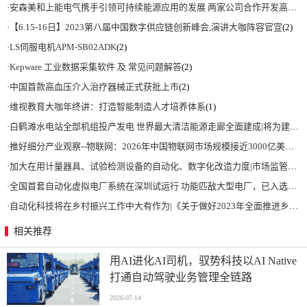
·
安森美和上能电气携手引领可持续能源应用的发展 两家公司合作开发高性能储能和太阳能组串式逆变器方案 以实现可持续的未来
·
【6.15-16日】2023第八届中国数字供应链创新峰会,演讲大咖阵容官宣
(2)
·
LS伺服电机APM-SB02ADK
(2)
·
Kepware 工业数据采集软件 及 常见问题解答
(2)
·
中国首款高血压介入治疗器械正式获批上市
(2)
·
维视教育大咖年终讲：打造智能制造人才培养体系
(1)
·
白鹤滩水电站全部机组投产发电 世界最大清洁能源走廊全面建成|将为建设新型能源体系、保障国家能源安全、实现“双碳”目标提供有力支撑
·
推好细分产业观察--物联网：2026年中国物联网市场规模接近3000亿美元 智慧工厂、智慧城市、智慧电网等将占60%以上
·
加大在用计量器具、试验检测设备的自动化、数字化改造力度|市场监管总局 工业和信息化部 关于促进企业计量能力提升的指导意见
·
全国首套自动化虚拟电厂系统在深圳试运行 功能匹敌大型电厂，已入选国际典型案例
·
自动化科技将在乡村振兴工作中大有作为|《关于做好2023年全面推进乡村振兴重点工作的意见》发布
相关推荐
用AI进化AI司机，驭势科技以AI Native
打通自动驾驶业务管理全链路
2026-07-14