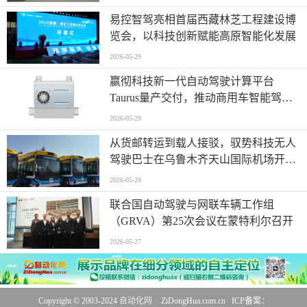
易控智驾亮相首届西藏林芝工程建设博
览会，以科技创新赋能高原智能化发展
2026-05-29
嬴彻科技新一代自动驾驶计算平台
Taurus量产交付，推动商用车智能驾驶
加速渗透
2026-05-29
从货邮转运到载人接驳，驭势科技无人
驾驶巴士在乌鲁木齐天山国际机场开启
无人化运营
2026-05-28
联合国自动驾驶与网联车辆工作组
（GRVA）第25次会议在蒙特利尔召开
2026-05-27
Copyright © 2003-2024
自动化网
ZiDongHua.com.cn ICP备案：