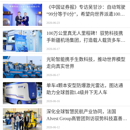
《中国证券报》专访吴甘沙：自动驾驶
“99分等于0分”，希望向世界派遣100万
名AI司机
2026-06-23
100万公里真无人里程碑！驭势科技携
手新疆机场集团，打造载人载货多车型
全场景运营标杆
2026-06-17
光轮智能携手生数科技，推动世界模型
走向真实世界
2026-06-17
单车4颗本安型防爆激光雷达，图达通
助力全球首款L4级井下无人车
2026-06-16
深化全球智慧民航产业协同，法国
Alvest Group高管团到访驭势科技嘉善研
发测试和应用创新中心
2026-06-12