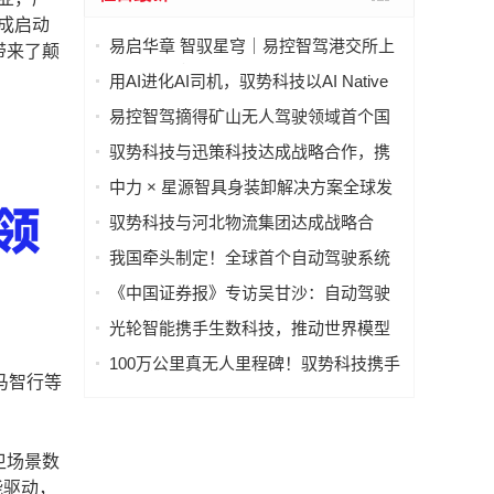
成启动
易启华章 智驭星穹｜易控智驾港交所上
带来了颠
市答谢晚宴圆满举办
用AI进化AI司机，驭势科技以AI Native
打通自动驾驶业务管理全链路
易控智驾摘得矿山无人驾驶领域首个国
家科技进步奖
驭势科技与迅策科技达成战略合作，携
手构建自动驾驶行业AI数据基座
中力 × 星源智具身装卸解决方案全球发
售：实现单车装卸90秒、双车协同1分钟
驭势科技与河北物流集团达成战略合
作，共创智慧物流无人驾驶新生态
我国牵头制定！全球首个自动驾驶系统
全球技术法规获批发布
《中国证券报》专访吴甘沙：自动驾驶
“99分等于0分”，希望向世界派遣100万
光轮智能携手生数科技，推动世界模型
名AI司机
走向真实世界
100万公里真无人里程碑！驭势科技携手
马智行等
新疆机场集团，打造载人载货多车型全
场景运营标杆
卫场景数
能驱动，