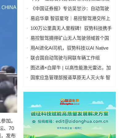
售：实现单车装卸90秒、双车协同1分钟
《中国证券报》专访吴甘沙：自动驾驶
“99分等于0分”，希望向世界派遣100万
易启华章 智驭星穹｜易控智驾港交所上
名AI司机
市答谢晚宴圆满举办
100万公里真无人里程碑！驭势科技携手
新疆机场集团，打造载人载货多车型全
易控智驾摘得矿山无人驾驶领域首个国
场景运营标杆
家科技进步奖
用AI进化AI司机，驭势科技以AI Native
打通自动驾驶业务管理全链路
联合国自动驾驶与网联车辆工作组
（GRVA）第25次会议在蒙特利尔召开
图达通×白犀牛 | 以高性能激光雷达，加
速无人物流车商业化落地
国家应急管理部报道草原无人灭火车 智
行者无人驾驶技术助力应急救援智能化
升级
人参加。
坛、70
题，发布