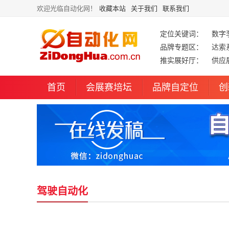
欢迎光临自动化网！
收藏本站
关于我们
联系我们
定位关键词：
数字
品牌专题区：
达索
推实展好厅：
供应
首页
会展赛培坛
品牌自定位
创
驾驶自动化