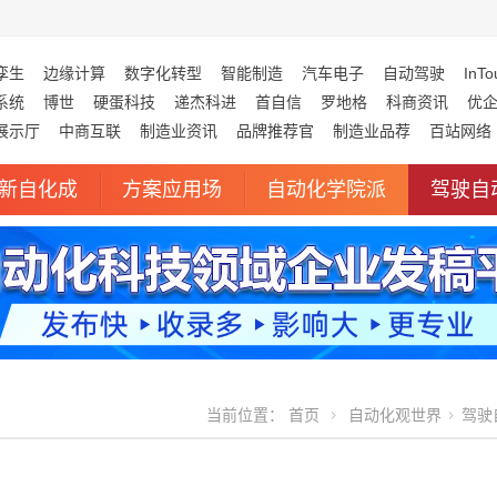
孪生
边缘计算
数字化转型
智能制造
汽车电子
自动驾驶
InTo
系统
博世
硬蛋科技
递杰科进
首自信
罗地格
科商资讯
优
展示厅
中商互联
制造业资讯
品牌推荐官
制造业品荐
百站网络
新自化成
方案应用场
自动化学院派
驾驶自
当前位置：
首页
自动化观世界
驾驶