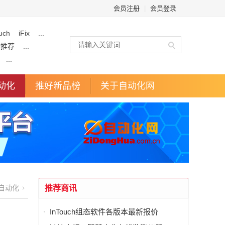
会员注册
|
会员登录
uch
iFix
...
企推荐
...
...
动化
推好新品榜
关于自动化网
自动化
推荐商讯
InTouch组态软件各版本最新报价