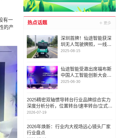
设有一
热点话题
覆性的产
深圳首牌！仙途智能获深
圳无人驾驶牌照，一线城
市再下一城
2025-08-15
仙途智能受邀出席福布斯
中国人工智能创新大会并
发表主题演讲
2025-06-30
2025精密双轴惯导转台行业品牌综合实力
深度分析分析，位置转台/速率转台/立式扫
描架/龙门式扫描架，双轴转台定制厂家推
2026-07-19
荐
2026年焕新：行业内大视场远心镜头厂家
行业盘点