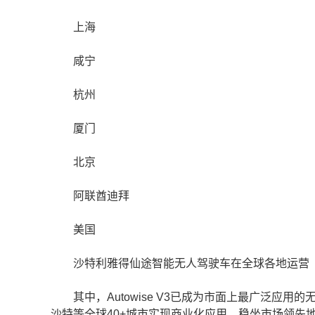
上海
咸宁
杭州
厦门
北京
阿联酋迪拜
美国
沙特利雅得仙途智能无人驾驶车在全球各地运营
其中，Autowise V3已成为市面上最广泛应
沙特等全球40+城市实现商业化应用，稳坐市场领先地位