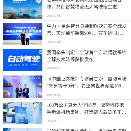
作，共创智慧物流无人驾驶新生态
2026-07-01
中力 × 星源智具身装卸解决方案全球发
售：实现单车装卸90秒、双车协同1分
钟
2026-07-01
我国牵头制定！全球首个自动驾驶系统
全球技术法规获批发布
2026-06-29
《中国证券报》专访吴甘沙：自动驾驶
“99分等于0分”，希望向世界派遣100万
名AI司机
2026-06-23
100万公里真无人里程碑！驭势科技携
手新疆机场集团，打造载人载货多车型
全场景运营标杆
2026-06-17