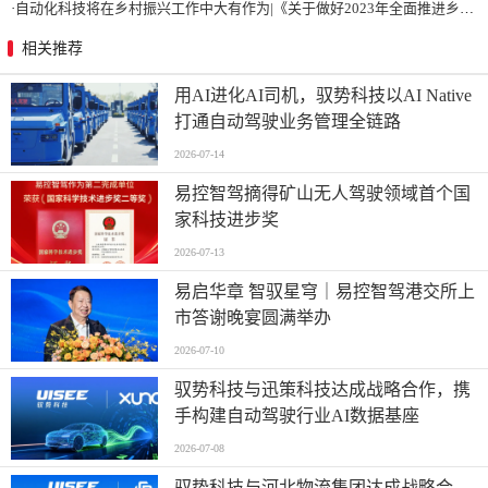
·
自动化科技将在乡村振兴工作中大有作为|《关于做好2023年全面推进乡村振兴重点工作的意见》发布
相关推荐
用AI进化AI司机，驭势科技以AI Native
打通自动驾驶业务管理全链路
2026-07-14
易控智驾摘得矿山无人驾驶领域首个国
家科技进步奖
2026-07-13
易启华章 智驭星穹｜易控智驾港交所上
市答谢晚宴圆满举办
2026-07-10
驭势科技与迅策科技达成战略合作，携
手构建自动驾驶行业AI数据基座
2026-07-08
驭势科技与河北物流集团达成战略合