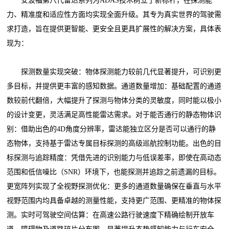
安波福第八代雷达系列为ADAS技术树立了新标杆，在探测能
力、精准度和适应性方面均实现全面升级。其专为真实世界的驾驶需
求打造，旨在提供更智能、更安全且更具扩展性的解决方案，具体表
现为：
探测数量实现突破：物体探测能力较前几代显著提升，可识别更
多目标，并提供更丰富的感知数据。通道数量增加：基础配置的通道
数较前代翻倍，大幅提升了探测与物体分类的灵敏度，同时能以极小
的设计变更，灵活满足高性能雷达需求。对于能否通行的静态物体识
别：借助出色的4D角度分辨率，雷达能独立区分是否可以通行的静
态物体，支持基于雷达专属目标探测的高级巡航控制功能。出色的目
标探测与追踪精度：凭借先进的识别能力与低误差率，即使在高动态
范围和低信噪比（SNR）环境下，也能探测并追踪之前遗漏的目标。
更宽阵列实现了全视野探测优化：更多的通道数量确保在垂直与水平
视野范围内均具备卓越的测量性能，支持更广范围、更精准的物体探
测。实时可驾驶空间估算：在高速公路行驶速度下精确绘制开放车