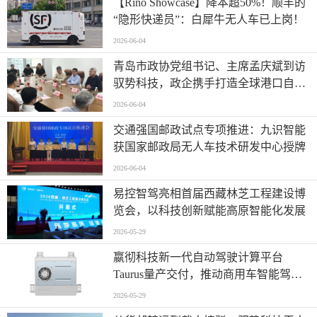
【Rino Showcase】降本超50%！顺丰的
“隐形快递员”：白犀牛无人车已上岗！
2026-06-04
青岛市政协党组书记、主席孟庆斌到访
驭势科技，政企携手打造全球港口自动
驾驶应用样板
2026-06-04
交通强国邮政试点专项推进：九识智能
获国家邮政局无人车技术研发中心授牌
2026-06-04
易控智驾亮相首届西藏林芝工程建设博
览会，以科技创新赋能高原智能化发展
2026-05-29
嬴彻科技新一代自动驾驶计算平台
Taurus量产交付，推动商用车智能驾驶
加速渗透
2026-05-29