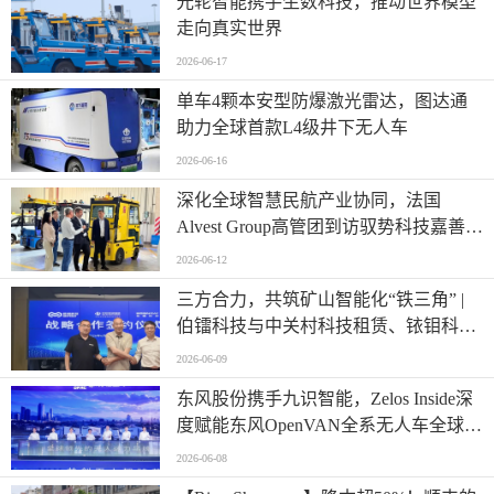
光轮智能携手生数科技，推动世界模型
走向真实世界
2026-06-17
单车4颗本安型防爆激光雷达，图达通
助力全球首款L4级井下无人车
2026-06-16
深化全球智慧民航产业协同，法国
Alvest Group高管团到访驭势科技嘉善研
发测试和应用创新中心
2026-06-12
三方合力，共筑矿山智能化“铁三角” |
伯镭科技与中关村科技租赁、铱钼科技
正式签署三方战略合作协议
2026-06-09
东风股份携手九识智能，Zelos Inside深
度赋能东风OpenVAN全系无人车全球首
发
2026-06-08