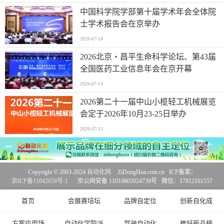
中国科学院学部第十届学术年会全体院
士学术报告会在京举办
2026-07-14
2026北京・昌平生命科学论坛、第43届
全国医药工业信息年会在京开幕
2026-07-14
2026第二十一届中山小榄轻工机械展览
会定于2026年10月23-25日举办
2026-07-13
Copyright © 2003-2024
自动化网
ZiDongHua.com.cn ICP备案：
京ICP备11042658号-1
京公网安备 11010802024739号 微信：17812161557
首页
会展赛培坛
品牌自定位
创新自化成
方案应用场
自动化学院派
驾驶自动化
推好新品榜