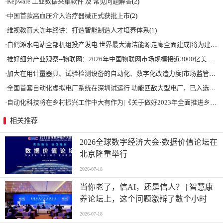
·
Kepware 工业数据采集软件 及 常见问题解答
(2)
·
中国首款高血压介入治疗器械正式获批上市
(2)
·
维视教育大咖年终讲：打造智能制造人才培养体系
(1)
·
白鹤滩水电站全部机组投产发电 世界最大清洁能源走廊全面建成|将为建设新型能源体系、保障国家能源安全、实现“双碳”目标提供有力支撑
·
推好细分产业观察--物联网：2026年中国物联网市场规模接近3000亿美元 智慧工厂、智慧城市、智慧电网等将占60%以上
·
加大在用计量器具、试验检测设备的自动化、数字化改造力度|市场监管总局 工业和信息化部 关于促进企业计量能力提升的指导意见
·
全国首套自动化虚拟电厂系统在深圳试运行 功能匹敌大型电厂，已入选国际典型案例
·
自动化科技将在乡村振兴工作中大有作为|《关于做好2023年全面推进乡村振兴重点工作的意见》发布
相关推荐
2026全球数字经济大会·数据价值论坛在
北京隆重举行
2026-07-18
当你老了，信AI，还是信人？ | 智慧康
养论坛上，这个问题激辩了数个小时
2026-07-18