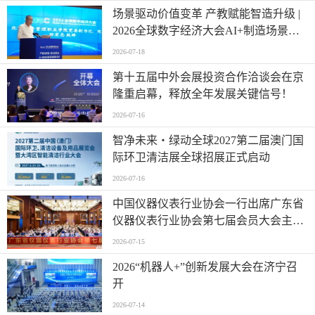
场景驱动价值变革 产教赋能智造升级 |
2026全球数字经济大会AI+制造场景落
地国际论坛成功举办
2026-07-18
第十五届中外会展投资合作洽谈会在京
隆重启幕，释放全年发展关键信号！
2026-07-16
智净未来・绿动全球2027第二届澳门国
际环卫清洁展全球招展正式启动
2026-07-16
中国仪器仪表行业协会一行出席广东省
仪器仪表行业协会第七届会员大会主题
活动并进行走访交流
2026-07-15
2026“机器人+”创新发展大会在济宁召
开
2026-07-14