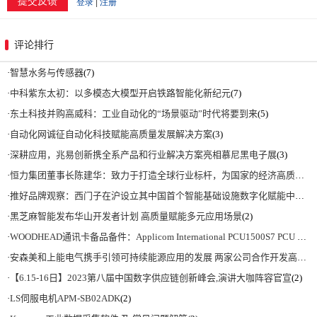
评论排行
·
智慧水务与传感器
(7)
·
中科紫东太初：以多模态大模型开启铁路智能化新纪元
(7)
·
东土科技并购高威科：工业自动化的“场景驱动”时代将要到来
(5)
·
自动化网诚征自动化科技赋能高质量发展解决方案
(3)
·
深耕应用，兆易创新携全系产品和行业解决方案亮相慕尼黑电子展
(3)
·
恒力集团董事长陈建华：致力于打造全球行业标杆，为国家的经济高质量发展贡献更大力量|上海电气集团党委书记、董事长吴磊来访
·
推好品牌观察：西门子在沪设立其中国首个智能基础设施数字化赋能中心
(2)
·
黑芝麻智能发布华山开发者计划 高质量赋能多元应用场景
(2)
·
WOODHEAD通讯卡备品备件：Applicom International PCU1500S7 PCU 1500 S7 V4.5.0
·
安森美和上能电气携手引领可持续能源应用的发展 两家公司合作开发高性能储能和太阳能组串式逆变器方案 以实现可持续的未来
·
【6.15-16日】2023第八届中国数字供应链创新峰会,演讲大咖阵容官宣
(2)
·
LS伺服电机APM-SB02ADK
(2)