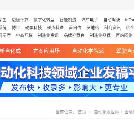
孪生
边缘计算
数字化转型
智能制造
汽车电子
自动驾驶
InTo
系统
博世
硬蛋科技
递杰科进
首自信
罗地格
科商资讯
优
展示厅
中商互联
制造业资讯
品牌推荐官
制造业品荐
百站网络
新自化成
方案应用场
自动化学院派
驾驶自
当前位置：
首页
自动化观世界
会展