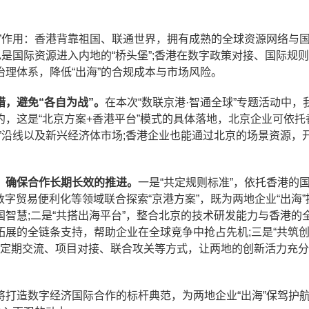
”作用：香港背靠祖国、联通世界，拥有成熟的全球资源网络与
是国际资源进入内地的“桥头堡”;香港在数字政策对接、国际规
理体系，降低“出海”的合规成本与市场风险。
，避免“各自为战”。
在本次“数联京港·智通全球”专题活动中，
，这是“北京方案+香港平台”模式的具体落地，北京企业可依托
”沿线以及新兴经济体市场;香港企业也能通过北京的场景资源，
，确保合作长期长效的推进。
一是“共定规则标准”，依托香港的
字贸易便利化等领域联合探索“京港方案”，既为两地企业“出海”
智慧;二是“共搭出海平台”，整合北京的技术研发能力与香港的
展的全链条支持，帮助企业在全球竞争中抢占先机;三是“共筑
通过定期交流、项目对接、联合攻关等方式，让两地的创新活力充
打造数字经济国际合作的标杆典范，为两地企业“出海”保驾护