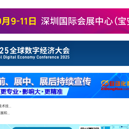
技...
和...