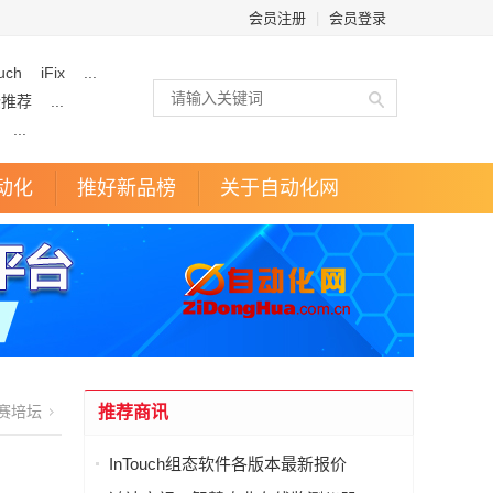
会员注册
|
会员登录
uch
iFix
...
企推荐
...
...
动化
推好新品榜
关于自动化网
赛培坛
推荐商讯
InTouch组态软件各版本最新报价