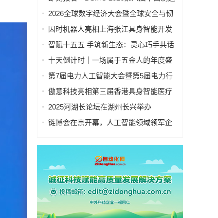
业&新能源数智峰会全新启程！
2026全球数字经济大会暨全球安全与韧
性经济AI论坛在京隆重召开
因时机器人亮相上海张江具身智能开发
者大会
智赋十五五 手筑新生态：灵心巧手共话
具身智能新基建
十天倒计时｜一场属于五金人的年度盛
会，即将启幕！
第7届电力人工智能大会暨第5届电力行
业数字化转型大会，10月相约杭州！
傲意科技亮相第三届香港具身智能医疗
科技论坛，共同探讨医疗科技企业出海
2025河湖长论坛在湖州长兴举办
全球化新生态
链博会在京开幕，人工智能领域领军企
业“华山论剑”！本周四、周五向公众开放