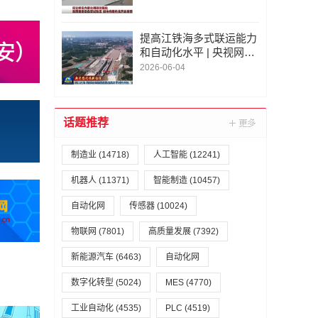
要桥头堡
提高江铁海多式联运能力
和自动化水平 | 央视网新
闻联播 | 新思想引领新征
2026-06-04
程 | 西部陆海新通道跑出
高水平对外开放“加速度”
话题推荐
制造业
(14718)
人工智能
(12241)
机器人
(11371)
智能制造
(10457)
自动化网
传感器
(10024)
物联网
(7801)
高质量发展
(7392)
新能源汽车
(6463)
自动化网
数字化转型
(5024)
MES
(4770)
工业自动化
(4535)
PLC
(4519)