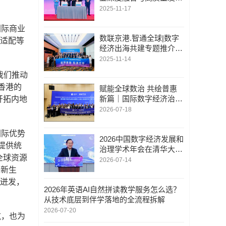
展|签约数码港、揭牌委
2025-11-17
员会， 出海基地强力开
启京港合作新格局
国际商业
数联京港.智通全球|数字
则适配等
经济出海共建专题推介活
动在港圆满举办|滴普科
2025-11-14
技、未来式智能等成为京
我们推动
港双向落地的“排头兵”
香港的
赋能全球数治 共绘普惠
新篇｜国际数字经济治理
开拓内地
与领军人才能力建设项目
2026-07-18
（第二期）圆满结业
国际优势
2026中国数字经济发展和
提供统
治理学术年会在清华大学
全球资源
举行
2026-07-14
创新生
分迸发，
2026年英语AI自然拼读教学服务怎么选？
从技术底层到伴学落地的全流程拆解
2026-07-20
航，也为