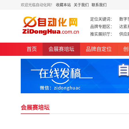
欢迎光临自动化网！
收藏本站
关于我们
联系我们
定位关键词：
数字
品牌专题区：
达索
推实展好厅：
供应
首页
会展赛培坛
品牌自定位
创
会展赛培坛