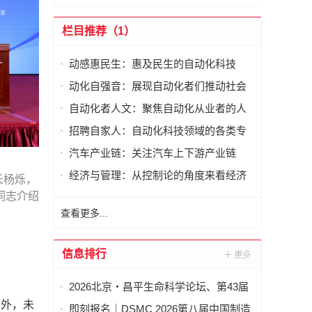
栏目推荐（1）
动感惠民生：惠及民生的自动化科技
动化自强音：展现自动化者们推动社会
进步发出的响亮声音
自动化者人文：聚焦自动化从业者的人
文思考
招聘自家人：自动化科技领域的各类专
家及人才需求资讯
汽车产业链：关注汽车上下游产业链
经济与管理：从控制论的角度来看经济
长杨烁，
与管理
同志介绍
查看更多...
信息排行
2026北京・昌平生命科学论坛、第43届
全国医药工业信息年会在京开幕
另外，未
即刻报名｜DSMC 2026第八届中国制造