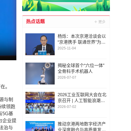
热点话题
杨烁：本次京港洽谈会以
“京港携手 联通世界”为主
题|进一步拓展和深化两
2025-11-04
地在重点产业领域的高质
量合作
揭秘全球首个“六位一体”
全骨科手术机器人
2026-07-07
所在。
2026工业互联网大会在北
源与制
京召开 | 人工智能浪潮下
的工业互联网高质量发展
持续领跑
2026-07-02
有5G基
为企业提
推动京港两地数字经济产
法治与
业深度融合与高质量发