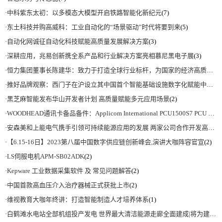
·
中科紫东太初：以多模态大模型开启铁路智能化新纪元
(7)
·
东土科技并购高威科：工业自动化的“场景驱动”时代将要到来
(5)
·
自动化网诚征自动化科技赋能高质量发展解决方案
(3)
·
深耕应用，兆易创新携全系产品和行业解决方案亮相慕尼黑电子展
(3)
·
恒力集团董事长陈建华：致力于打造全球行业标杆，为国家的经济高质量发展贡献更大力量|上海电气集团党委书记、董事长吴磊来访
·
推好品牌观察：西门子在沪设立其中国首个智能基础设施数字化赋能中心
(2)
·
黑芝麻智能发布华山开发者计划 高质量赋能多元应用场景
(2)
·
WOODHEAD通讯卡备品备件：Applicom International PCU1500S7 PCU 1500 S7 V4.5.0
·
安森美和上能电气携手引领可持续能源应用的发展 两家公司合作开发高性能储能和太阳能组串式逆变器方案 以实现可持续的未来
·
【6.15-16日】2023第八届中国数字供应链创新峰会,演讲大咖阵容官宣
(2)
·
LS伺服电机APM-SB02ADK
(2)
·
Kepware 工业数据采集软件 及 常见问题解答
(2)
·
中国首款高血压介入治疗器械正式获批上市
(2)
·
维视教育大咖年终讲：打造智能制造人才培养体系
(1)
·
白鹤滩水电站全部机组投产发电 世界最大清洁能源走廊全面建成|将为建设新型能源体系、保障国家能源安全、实现“双碳”目标提供有力支撑