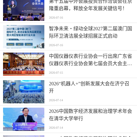
第十五届中外会展投资合作洽谈会在京
隆重启幕，释放全年发展关键信号！
2026-07-16
智净未来・绿动全球2027第二届澳门国
际环卫清洁展全球招展正式启动
2026-07-16
中国仪器仪表行业协会一行出席广东省
仪器仪表行业协会第七届会员大会主题
活动并进行走访交流
2026-07-15
2026“机器人+”创新发展大会在济宁召
开
2026-07-14
2026中国数字经济发展和治理学术年会
在清华大学举行
2026-07-14