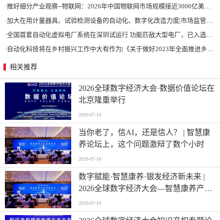
·
推好细分产业观察--物联网：2026年中国物联网市场规模接近3000亿美元 智慧工厂、智慧城市、智慧电网等将占60%以上
·
加大在用计量器具、试验检测设备的自动化、数字化改造力度|市场监管总局 工业和信息化部 关于促进企业计量能力提升的指导意见
·
全国首套自动化虚拟电厂系统在深圳试运行 功能匹敌大型电厂，已入选国际典型案例
·
自动化科技将在乡村振兴工作中大有作为|《关于做好2023年全面推进乡村振兴重点工作的意见》发布
相关推荐
2026全球数字经济大会·数据价值论坛在
北京隆重举行
2026-07-18
当你老了，信AI，还是信人？ | 智慧康
养论坛上，这个问题激辩了数个小时
2026-07-18
数字赋能·智慧康养·银发经济新未来 |
2026全球数字经济大会—智慧康养产业
发展论坛在京举办
2026-07-18