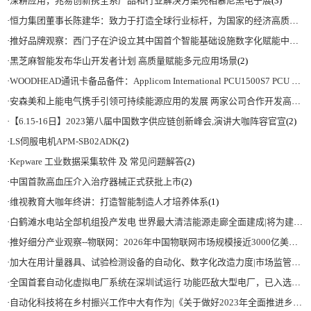
·
深耕应用，兆易创新携全系产品和行业解决方案亮相慕尼黑电子展
(3)
·
恒力集团董事长陈建华：致力于打造全球行业标杆，为国家的经济高质量发展贡献更大力量|上海电气集团党委书记、董事长吴磊来访
·
推好品牌观察：西门子在沪设立其中国首个智能基础设施数字化赋能中心
(2)
·
黑芝麻智能发布华山开发者计划 高质量赋能多元应用场景
(2)
·
WOODHEAD通讯卡备品备件：Applicom International PCU1500S7 PCU 1500 S7 V4.5.0
·
安森美和上能电气携手引领可持续能源应用的发展 两家公司合作开发高性能储能和太阳能组串式逆变器方案 以实现可持续的未来
·
【6.15-16日】2023第八届中国数字供应链创新峰会,演讲大咖阵容官宣
(2)
·
LS伺服电机APM-SB02ADK
(2)
·
Kepware 工业数据采集软件 及 常见问题解答
(2)
·
中国首款高血压介入治疗器械正式获批上市
(2)
·
维视教育大咖年终讲：打造智能制造人才培养体系
(1)
·
白鹤滩水电站全部机组投产发电 世界最大清洁能源走廊全面建成|将为建设新型能源体系、保障国家能源安全、实现“双碳”目标提供有力支撑
·
推好细分产业观察--物联网：2026年中国物联网市场规模接近3000亿美元 智慧工厂、智慧城市、智慧电网等将占60%以上
·
加大在用计量器具、试验检测设备的自动化、数字化改造力度|市场监管总局 工业和信息化部 关于促进企业计量能力提升的指导意见
·
全国首套自动化虚拟电厂系统在深圳试运行 功能匹敌大型电厂，已入选国际典型案例
·
自动化科技将在乡村振兴工作中大有作为|《关于做好2023年全面推进乡村振兴重点工作的意见》发布