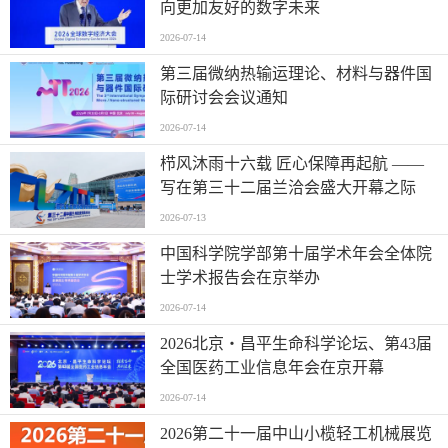
向更加友好的数字未来
2026-07-14
第三届微纳热输运理论、材料与器件国
际研讨会会议通知
2026-07-14
栉风沐雨十六载 匠心保障再起航 ——
写在第三十二届兰洽会盛大开幕之际
2026-07-13
中国科学院学部第十届学术年会全体院
士学术报告会在京举办
2026-07-14
2026北京・昌平生命科学论坛、第43届
全国医药工业信息年会在京开幕
2026-07-14
2026第二十一届中山小榄轻工机械展览