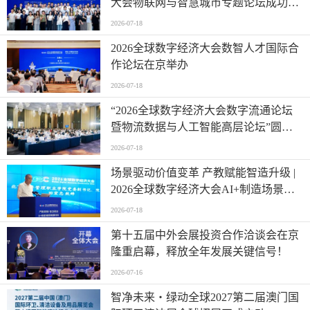
大会物联网与智慧城市专题论坛成功举
办
2026-07-18
2026全球数字经济大会数智人才国际合
作论坛在京举办
2026-07-18
“2026全球数字经济大会数字流通论坛
暨物流数据与人工智能高层论坛”圆满
成功举办
2026-07-18
场景驱动价值变革 产教赋能智造升级 |
2026全球数字经济大会AI+制造场景落
地国际论坛成功举办
2026-07-18
第十五届中外会展投资合作洽谈会在京
隆重启幕，释放全年发展关键信号！
2026-07-16
智净未来・绿动全球2027第二届澳门国