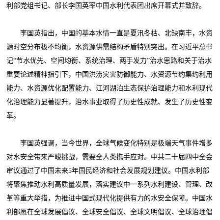
利部党组书记、部长李国英率中国水利代表团出席开幕式并致辞。
李国英指出，中国的基本水情一直是夏汛冬枯、北缺南丰，水资
源时空分布极不均衡，水资源供需结构矛盾特别突出。在习近平总书
记“节水优先、空间均衡、系统治理、两手发力”治水思路和关于治水
重要论述精神指引下，中国洪涝灾害防御能力、水资源节约集约利用
能力、水资源优化配置能力、江河湖泊生态保护治理能力和水利现代
化治理能力显著提升，治水事业取得了历史性成就、发生了历史性变
革。
李国英强调，当今世界，全球气候变化特别是极端天气事件增多
对水安全带来严峻挑战，需要全人类携手应对。中共二十届四中全会
审议通过了中国未来5年国民经济和社会发展规划建议。中国水利部
将聚焦推动水利高质量发展，落实建议中一系列水利建设、管理、改
革等重大举措，为推进中国式现代化提供有力的水安全保障。中国水
利部愿在全球发展倡议、全球安全倡议、全球文明倡议、全球治理倡