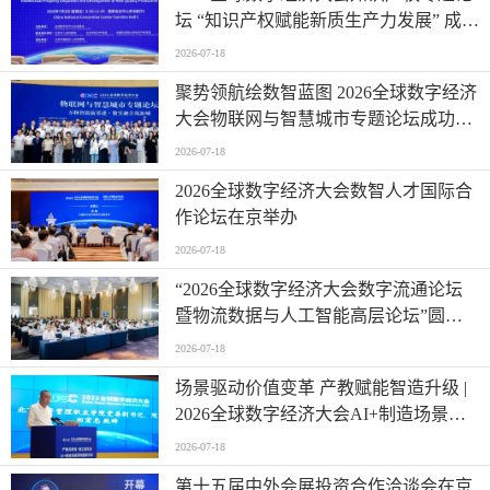
坛 “知识产权赋能新质生产力发展” 成功
举办
2026-07-18
聚势领航绘数智蓝图 2026全球数字经济
大会物联网与智慧城市专题论坛成功举
办
2026-07-18
2026全球数字经济大会数智人才国际合
作论坛在京举办
2026-07-18
“2026全球数字经济大会数字流通论坛
暨物流数据与人工智能高层论坛”圆满
成功举办
2026-07-18
场景驱动价值变革 产教赋能智造升级 |
2026全球数字经济大会AI+制造场景落
地国际论坛成功举办
2026-07-18
第十五届中外会展投资合作洽谈会在京