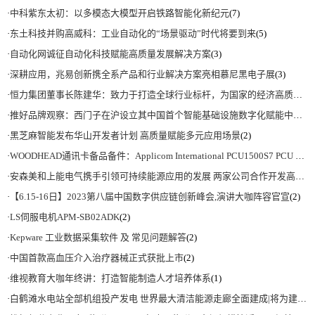
·
中科紫东太初：以多模态大模型开启铁路智能化新纪元
(7)
·
东土科技并购高威科：工业自动化的“场景驱动”时代将要到来
(5)
·
自动化网诚征自动化科技赋能高质量发展解决方案
(3)
·
深耕应用，兆易创新携全系产品和行业解决方案亮相慕尼黑电子展
(3)
·
恒力集团董事长陈建华：致力于打造全球行业标杆，为国家的经济高质量发展贡献更大力量|上海电气集团党委书记、董事长吴磊来访
·
推好品牌观察：西门子在沪设立其中国首个智能基础设施数字化赋能中心
(2)
·
黑芝麻智能发布华山开发者计划 高质量赋能多元应用场景
(2)
·
WOODHEAD通讯卡备品备件：Applicom International PCU1500S7 PCU 1500 S7 V4.5.0
·
安森美和上能电气携手引领可持续能源应用的发展 两家公司合作开发高性能储能和太阳能组串式逆变器方案 以实现可持续的未来
·
【6.15-16日】2023第八届中国数字供应链创新峰会,演讲大咖阵容官宣
(2)
·
LS伺服电机APM-SB02ADK
(2)
·
Kepware 工业数据采集软件 及 常见问题解答
(2)
·
中国首款高血压介入治疗器械正式获批上市
(2)
·
维视教育大咖年终讲：打造智能制造人才培养体系
(1)
·
白鹤滩水电站全部机组投产发电 世界最大清洁能源走廊全面建成|将为建设新型能源体系、保障国家能源安全、实现“双碳”目标提供有力支撑