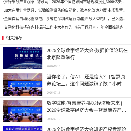
·
推好细分产业观察--物联网：2026年中国物联网市场规模接近3000亿美元 智慧工厂、智慧城市、智慧电网等将占60%以上
·
加大在用计量器具、试验检测设备的自动化、数字化改造力度|市场监管总局 工业和信息化部 关于促进企业计量能力提升的指导意见
·
全国首套自动化虚拟电厂系统在深圳试运行 功能匹敌大型电厂，已入选国际典型案例
·
自动化科技将在乡村振兴工作中大有作为|《关于做好2023年全面推进乡村振兴重点工作的意见》发布
相关推荐
2026全球数字经济大会·数据价值论坛在
北京隆重举行
2026-07-18
当你老了，信AI，还是信人？ | 智慧康
养论坛上，这个问题激辩了数个小时
2026-07-18
数字赋能·智慧康养·银发经济新未来 |
2026全球数字经济大会—智慧康养产业
发展论坛在京举办
2026-07-18
2026全球数字经济大会知识产权专题论