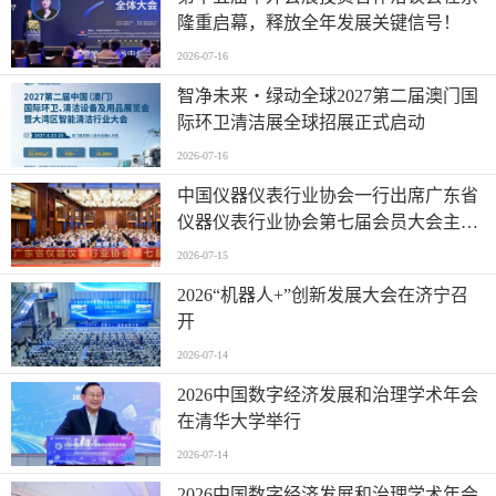
隆重启幕，释放全年发展关键信号！
2026-07-16
智净未来・绿动全球2027第二届澳门国
际环卫清洁展全球招展正式启动
2026-07-16
中国仪器仪表行业协会一行出席广东省
仪器仪表行业协会第七届会员大会主题
活动并进行走访交流
2026-07-15
2026“机器人+”创新发展大会在济宁召
开
2026-07-14
2026中国数字经济发展和治理学术年会
在清华大学举行
2026-07-14
2026中国数字经济发展和治理学术年会