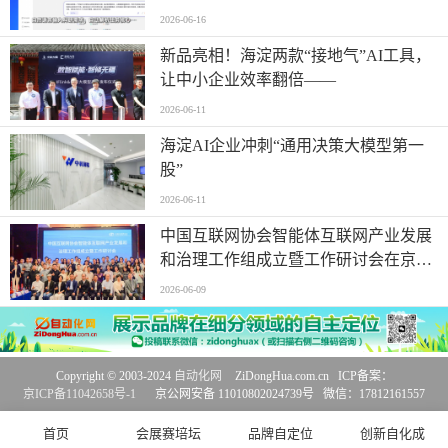
2026-06-16
新品亮相！海淀两款“接地气”AI工具，
让中小企业效率翻倍——
2026-06-11
海淀AI企业冲刺“通用决策大模型第一
股”
2026-06-11
中国互联网协会智能体互联网产业发展
和治理工作组成立暨工作研讨会在京召
开
2026-06-09
Copyright © 2003-2024
自动化网
ZiDongHua.com.cn ICP备案：
京ICP备11042658号-1
京公网安备 11010802024739号 微信：17812161557
首页
会展赛培坛
品牌自定位
创新自化成