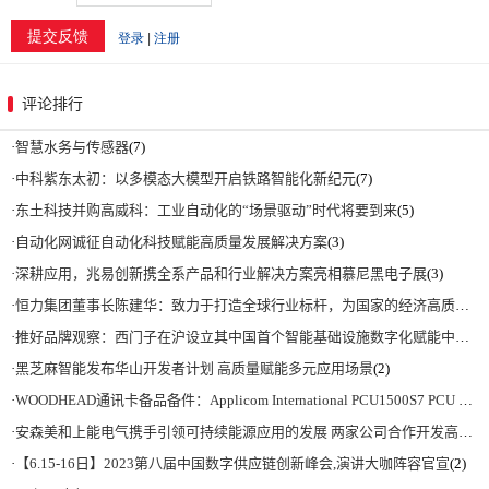
评论排行
·
智慧水务与传感器
(7)
·
中科紫东太初：以多模态大模型开启铁路智能化新纪元
(7)
·
东土科技并购高威科：工业自动化的“场景驱动”时代将要到来
(5)
·
自动化网诚征自动化科技赋能高质量发展解决方案
(3)
·
深耕应用，兆易创新携全系产品和行业解决方案亮相慕尼黑电子展
(3)
·
恒力集团董事长陈建华：致力于打造全球行业标杆，为国家的经济高质量发展贡献更大力量|上海电气集团党委书记、董事长吴磊来访
·
推好品牌观察：西门子在沪设立其中国首个智能基础设施数字化赋能中心
(2)
·
黑芝麻智能发布华山开发者计划 高质量赋能多元应用场景
(2)
·
WOODHEAD通讯卡备品备件：Applicom International PCU1500S7 PCU 1500 S7 V4.5.0
·
安森美和上能电气携手引领可持续能源应用的发展 两家公司合作开发高性能储能和太阳能组串式逆变器方案 以实现可持续的未来
·
【6.15-16日】2023第八届中国数字供应链创新峰会,演讲大咖阵容官宣
(2)