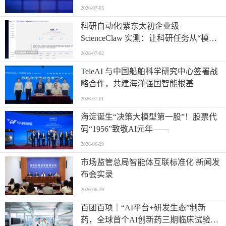
2026-07-05
科研自动化|紫东太初企业级
ScienceClaw 实测：让科研任务从“模糊
提问”走向“精准执行”
2026-07-02
TeleAI 与中国船舶科学研究中心签署战
略合作，共建海洋强国智能根基
2026-07-01
海淀诞生“决策大模型第一股”！股票代
码“1956”致敬AI元年——
2026-06-29
市场监管总局智能体互联标准化 新闻发
布会实录
2026-06-29
百团百项｜“AI平台+研发生态”制新
药，全球首个AI创新药三期临床试验将