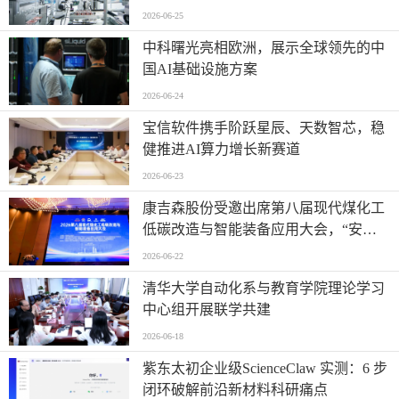
启动
2026-06-25
中科曙光亮相欧洲，展示全球领先的中
国AI基础设施方案
2026-06-24
宝信软件携手阶跃星辰、天数智芯，稳
健推进AI算力增长新赛道
2026-06-23
康吉森股份受邀出席第八届现代煤化工
低碳改造与智能装备应用大会，“安全
+智能”赋能行业数智低碳新未来
2026-06-22
清华大学自动化系与教育学院理论学习
中心组开展联学共建
2026-06-18
紫东太初企业级ScienceClaw 实测：6 步
闭环破解前沿新材料科研痛点