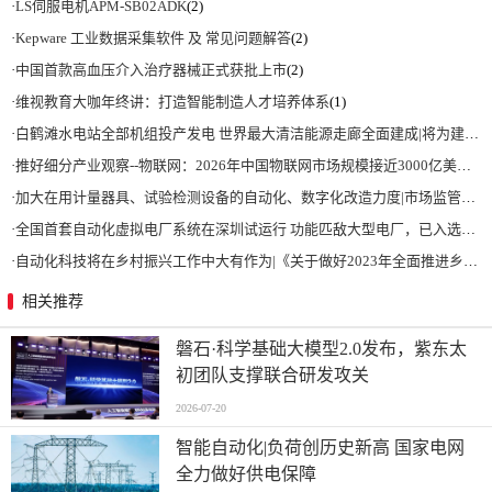
·
LS伺服电机APM-SB02ADK
(2)
·
Kepware 工业数据采集软件 及 常见问题解答
(2)
·
中国首款高血压介入治疗器械正式获批上市
(2)
·
维视教育大咖年终讲：打造智能制造人才培养体系
(1)
·
白鹤滩水电站全部机组投产发电 世界最大清洁能源走廊全面建成|将为建设新型能源体系、保障国家能源安全、实现“双碳”目标提供有力支撑
·
推好细分产业观察--物联网：2026年中国物联网市场规模接近3000亿美元 智慧工厂、智慧城市、智慧电网等将占60%以上
·
加大在用计量器具、试验检测设备的自动化、数字化改造力度|市场监管总局 工业和信息化部 关于促进企业计量能力提升的指导意见
·
全国首套自动化虚拟电厂系统在深圳试运行 功能匹敌大型电厂，已入选国际典型案例
·
自动化科技将在乡村振兴工作中大有作为|《关于做好2023年全面推进乡村振兴重点工作的意见》发布
相关推荐
磐石·科学基础大模型2.0发布，紫东太
初团队支撑联合研发攻关
2026-07-20
智能自动化|负荷创历史新高 国家电网
全力做好供电保障