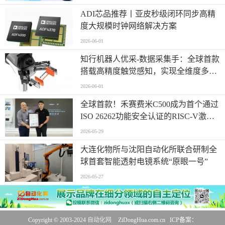
ADI芯品推荐丨亚皮秒级闭环同步高精
度大规模时钟网络解决方案
2026-06-01
知行机器人优采-数据采集手：全球首款
搭载高精度触觉感知，实现全维度多模
态同步采集
2026-06-01
全球首款！禾赛费米C500成为首个通过
ISO 26262功能安全认证的RISC-V激光
雷达主控芯片
2026-05-29
大连化物所与沈阳自动化所联合研制全
球首套智能透射电镜系统“原眼一号”
2026-05-27
Copyright © 2003-2024
自动化网
ZiDongHua.com.cn ICP备案：