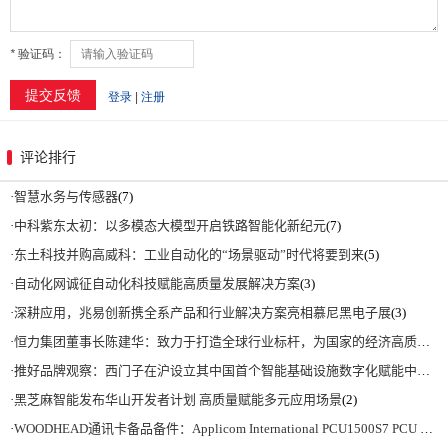
评论排行
·
智慧水务与传感器
(7)
·
中科紫东太初：以多模态大模型开启铁路智能化新纪元
(7)
·
东土科技并购高威科：工业自动化的“场景驱动”时代将要到来
(5)
·
自动化网诚征自动化科技赋能高质量发展解决方案
(3)
·
深耕应用，兆易创新携全系产品和行业解决方案亮相慕尼黑电子展
(3)
·
恒力集团董事长陈建华：致力于打造全球行业标杆，为国家的经济高质量发展贡献更大力量|上海电气集团党委书记、董事长吴磊来访
·
推好品牌观察：西门子在沪设立其中国首个智能基础设施数字化赋能中心
(2)
·
黑芝麻智能发布华山开发者计划 高质量赋能多元应用场景
(2)
·
WOODHEAD通讯卡备品备件：Applicom International PCU1500S7 PCU 1500 S7 V4.5.0