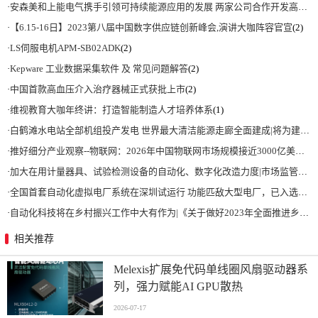
·
安森美和上能电气携手引领可持续能源应用的发展 两家公司合作开发高性能储能和太阳能组串式逆变器方案 以实现可持续的未来
·
【6.15-16日】2023第八届中国数字供应链创新峰会,演讲大咖阵容官宣
(2)
·
LS伺服电机APM-SB02ADK
(2)
·
Kepware 工业数据采集软件 及 常见问题解答
(2)
·
中国首款高血压介入治疗器械正式获批上市
(2)
·
维视教育大咖年终讲：打造智能制造人才培养体系
(1)
·
白鹤滩水电站全部机组投产发电 世界最大清洁能源走廊全面建成|将为建设新型能源体系、保障国家能源安全、实现“双碳”目标提供有力支撑
·
推好细分产业观察--物联网：2026年中国物联网市场规模接近3000亿美元 智慧工厂、智慧城市、智慧电网等将占60%以上
·
加大在用计量器具、试验检测设备的自动化、数字化改造力度|市场监管总局 工业和信息化部 关于促进企业计量能力提升的指导意见
·
全国首套自动化虚拟电厂系统在深圳试运行 功能匹敌大型电厂，已入选国际典型案例
·
自动化科技将在乡村振兴工作中大有作为|《关于做好2023年全面推进乡村振兴重点工作的意见》发布
相关推荐
Melexis扩展免代码单线圈风扇驱动器系
列，强力赋能AI GPU散热
2026-07-17