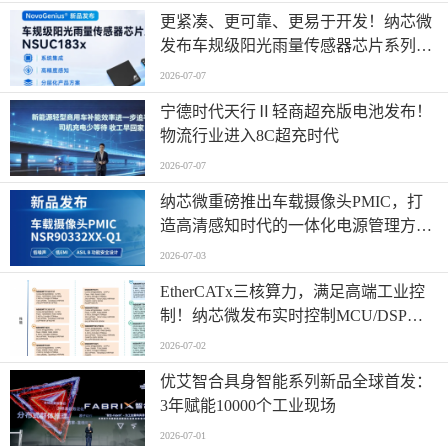
更紧凑、更可靠、更易于开发！纳芯微
发布车规级阳光雨量传感器芯片系列
NSUC183x
2026-07-07
宁德时代天行Ⅱ轻商超充版电池发布！
物流行业进入8C超充时代
2026-07-07
纳芯微重磅推出车载摄像头PMIC，打
造高清感知时代的一体化电源管理方
案！
2026-07-03
EtherCATx三核算力，满足高端工业控
制！纳芯微发布实时控制MCU/DSP
NS800RTA7系列
2026-07-02
优艾智合具身智能系列新品全球首发：
3年赋能10000个工业现场
2026-07-01