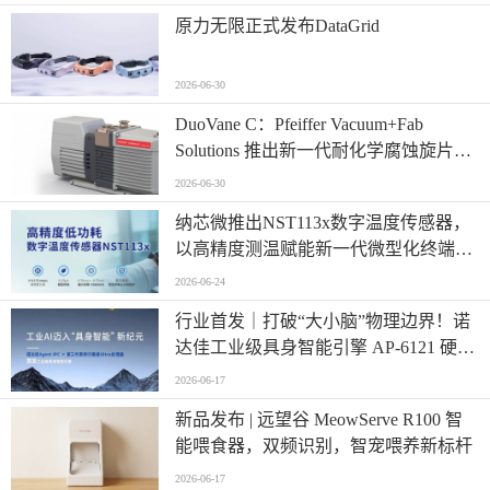
原力无限正式发布DataGrid
2026-06-30
​DuoVane C：Pfeiffer Vacuum+Fab
Solutions 推出新一代耐化学腐蚀旋片真
空泵
2026-06-30
纳芯微推出NST113x数字温度传感器，
以高精度测温赋能新一代微型化终端设
计
2026-06-24
行业首发｜打破“大小脑”物理边界！诺
达佳工业级具身智能引擎 AP-6121 硬核
登场
2026-06-17
新品发布 | 远望谷 MeowServe R100 智
能喂食器，双频识别，智宠喂养新标杆
2026-06-17