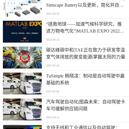
Simscape Battery以及更新，简化并自动
化基于模型的设计|MathWorks 数学计算
2022-09-20
与自动化科技动态
“拯救地球——加速气候科学研究，推
进万物电气化”|MATLAB EXPO 2022中
国用户大会将于在线上举行|MathWorks
2022-06-13
数学计算与自动化科技动态
碳达峰碳中和|TAE正在致力于研发零温
室气体排放的聚变能源|掌握太阳的力量
2022-05-26
TuSimple 韩晓凌：制动是自动驾驶中最
基础的系统
2022-05-06
汽车驾驶自动化|图森未来：自动驾驶卡
车可缓解供应链问题
2022-04-15
支持无线和工业通信以及自动驾驶：