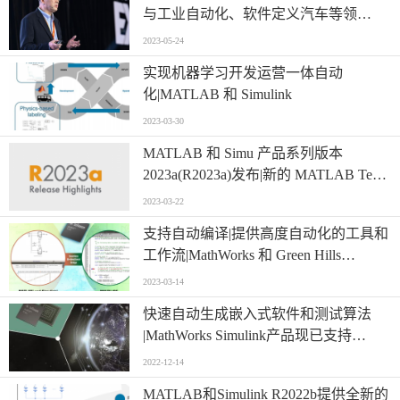
与工业自动化、软件定义汽车等领
域|MATLAB EXPO 2023中国用户大
2023-05-24
实现机器学习开发运营一体自动
化|MATLAB 和 Simulink
2023-03-30
MATLAB 和 Simu 产品系列版本
2023a(R2023a)发布|新的 MATLAB Test
使工程师和研究人员能够大规模开发、
2023-03-22
执行、测量和管理 MATLAB 代码中的
支持自动编译|提供高度自动化的工具和
动态测试
工作流|MathWorks 和 Green Hills
Software 使用 Infineon AURIX 微控制器
2023-03-14
开发安全相关应用的集成
快速自动生成嵌入式软件和测试算法
|MathWorks Simulink产品现已支持
Infineon最新的AURIX™ TC4x系列汽车
2022-12-14
微控制器
MATLAB和Simulink R2022b提供全新的