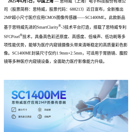
2025年6月5日
，
中国
上海
— 思特威（上海）电子科技股份有限公
司（股票简称：思特威，股票代码：688213）近日宣布，全新推出
2MP超小尺寸医疗应用CMOS图像传感器——SC1400ME。此款新品
®
基于思特威先进的SmartClarity
-3技术平台打造，搭载了思特威专利
®
SFCPixel
技术，具备高色彩还原度、高感度、低噪声、低功耗等多
项性能优势，能够为医疗内窥镜摄像头带来清晰稳定的高质量彩色影
像。SC1400ME封装尺寸仅约1.9mm×2.5mm，可适用于胃肠镜、腹腔
镜等多种医疗内窥镜设备，全面助力医疗影像能力升级。