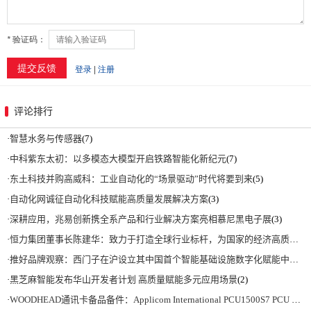
评论排行
·
智慧水务与传感器
(7)
·
中科紫东太初：以多模态大模型开启铁路智能化新纪元
(7)
·
东土科技并购高威科：工业自动化的“场景驱动”时代将要到来
(5)
·
自动化网诚征自动化科技赋能高质量发展解决方案
(3)
·
深耕应用，兆易创新携全系产品和行业解决方案亮相慕尼黑电子展
(3)
·
恒力集团董事长陈建华：致力于打造全球行业标杆，为国家的经济高质量发展贡献更大力量|上海电气集团党委书记、董事长吴磊来访
·
推好品牌观察：西门子在沪设立其中国首个智能基础设施数字化赋能中心
(2)
·
黑芝麻智能发布华山开发者计划 高质量赋能多元应用场景
(2)
·
WOODHEAD通讯卡备品备件：Applicom International PCU1500S7 PCU 1500 S7 V4.5.0