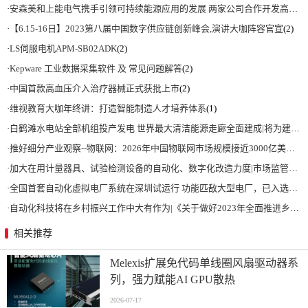
·
安森美和上能电气携手引领可持续能源应用的发展 两家公司合作开发高性能储能和太阳能组串式逆变器方案 以实现可持续的未来
·
【6.15-16日】2023第八届中国数字供应链创新峰会,演讲大咖阵容官宣
(2)
·
LS伺服电机APM-SB02ADK
(2)
·
Kepware 工业数据采集软件 及 常见问题解答
(2)
·
中国首款高血压介入治疗器械正式获批上市
(2)
·
维视教育大咖年终讲：打造智能制造人才培养体系
(1)
·
白鹤滩水电站全部机组投产发电 世界最大清洁能源走廊全面建成|将为建设新型能源体系、保障国家能源安全、实现“双碳”目标提供有力支撑
·
推好细分产业观察--物联网：2026年中国物联网市场规模接近3000亿美元 智慧工厂、智慧城市、智慧电网等将占60%以上
·
加大在用计量器具、试验检测设备的自动化、数字化改造力度|市场监管总局 工业和信息化部 关于促进企业计量能力提升的指导意见
·
全国首套自动化虚拟电厂系统在深圳试运行 功能匹敌大型电厂，已入选国际典型案例
·
自动化科技将在乡村振兴工作中大有作为|《关于做好2023年全面推进乡村振兴重点工作的意见》发布
相关推荐
Melexis扩展免代码单线圈风扇驱动器系
列，强力赋能AI GPU散热
2026-07-17