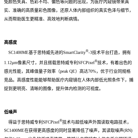
免颜色失真、色彩不均、偏色等问题的出现，为医疗内窥镜带来真
实、准确的高质量彩色图像，还原人体内部组织的真实色泽与细节，
从而帮助医生更精准、高效地判断病情。
高感度
®
SC1400ME基于思特威先进的SmartClarity
-3技术平台打造，拥有
®
1.12µm像素尺寸，并且搭载思特威专利SFCPixel
技术，有着出色的
感光性能，其峰值量子效率（peak QE）高达70%，优于行业同规格
竞品。高感度性能能够帮助医疗内窥镜在人体内部低光照条件下，捕
捉到更明亮、清晰的图像，提升体内检测的可视度。
低噪声
®
得益于思特威专利SFCPixel
技术与超低噪声外围读取电路技术，
SC1400ME在获得更高感度的同时显著降低了噪声，其读取噪声(RN)