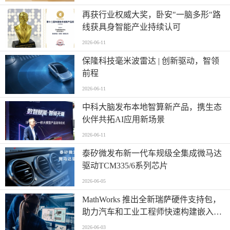
再获行业权威大奖，卧安"一脑多形"路
线获具身智能产业持续认可
2026-06-11
保隆科技毫米波雷达 | 创新驱动，智领
前程
2026-06-11
中科大脑发布本地智算新产品，携生态
伙伴共拓AI应用新场景
2026-06-11
泰矽微发布新一代车规级全集成微马达
驱动TCM335/6系列芯片
2026-06-05
MathWorks 推出全新瑞萨硬件支持包，
助力汽车和工业工程师快速构建嵌入式
系统原型
2026-06-03