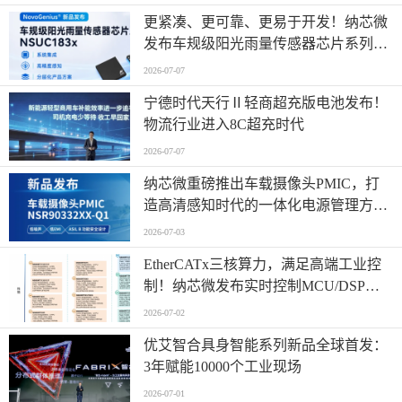
更紧凑、更可靠、更易于开发！纳芯微
发布车规级阳光雨量传感器芯片系列
NSUC183x
2026-07-07
宁德时代天行Ⅱ轻商超充版电池发布！
物流行业进入8C超充时代
2026-07-07
纳芯微重磅推出车载摄像头PMIC，打
造高清感知时代的一体化电源管理方
案！
2026-07-03
EtherCATx三核算力，满足高端工业控
制！纳芯微发布实时控制MCU/DSP
NS800RTA7系列
2026-07-02
优艾智合具身智能系列新品全球首发：
3年赋能10000个工业现场
2026-07-01