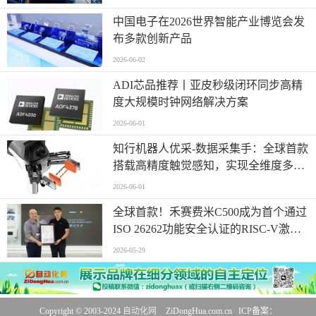
中国电子在2026世界智能产业博览会发
布多款创新产品
2026-06-02
ADI芯品推荐丨亚皮秒级闭环同步高精
度大规模时钟网络解决方案
2026-06-01
知行机器人优采-数据采集手：全球首款
搭载高精度触觉感知，实现全维度多模
态同步采集
2026-06-01
全球首款！禾赛费米C500成为首个通过
ISO 26262功能安全认证的RISC-V激光
雷达主控芯片
2026-05-29
Copyright © 2003-2024
自动化网
ZiDongHua.com.cn ICP备案：