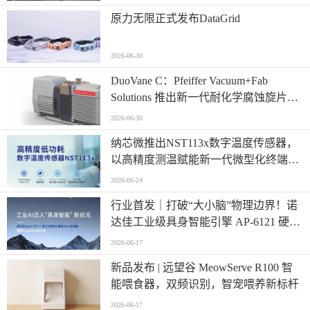
原力无限正式发布DataGrid
2026-06-30
​DuoVane C：Pfeiffer Vacuum+Fab
Solutions 推出新一代耐化学腐蚀旋片真
空泵
2026-06-30
纳芯微推出NST113x数字温度传感器，
以高精度测温赋能新一代微型化终端设
计
2026-06-24
行业首发｜打破“大小脑”物理边界！诺
达佳工业级具身智能引擎 AP-6121 硬核
登场
2026-06-17
新品发布 | 远望谷 MeowServe R100 智
能喂食器，双频识别，智宠喂养新标杆
2026-06-17