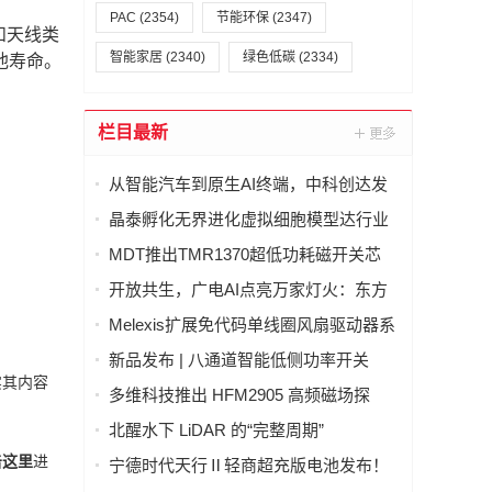
PAC
(2354)
节能环保
(2347)
和天线类
智能家居
(2340)
绿色低碳
(2334)
池寿命。
栏目最新
从智能汽车到原生AI终端，中科创达发
布 AquaClaw for IoT，打造面向物理世
晶泰孵化无界进化虚拟细胞模型达行业
界的统一智能体操作系统
最优(SOTA)，科学发现引擎开启内测申
MDT推出TMR1370超低功耗磁开关芯
请
片，助力CGM设备实现超过两年待机寿
开放共生，广电AI点亮万家灯火：东方
命
有线发布"爱管家"AI智能体东东生态合作
Melexis扩展免代码单线圈风扇驱动器系
体系
列，强力赋能AI GPU散热
新品发布 | 八通道智能低侧功率开关
实其内容
LD70008Q，汽车与工业负载驱动的理想
多维科技推出 HFM2905 高频磁场探
之选
头，实现磁场信号实时分析
北醒水下 LiDAR 的“完整周期”
击这里
进
宁德时代天行Ⅱ轻商超充版电池发布！
物流行业进入8C超充时代