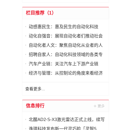
栏目推荐（1）
动感惠民生：惠及民生的自动化科技
动化自强音：展现自动化者们推动社会
进步发出的响亮声音
自动化者人文：聚焦自动化从业者的人
文思考
招聘自家人：自动化科技领域的各类专
家及人才需求资讯
汽车产业链：关注汽车上下游产业链
经济与管理：从控制论的角度来看经济
与管理
查看更多...
信息排行
北醒AD2-S-X3激光雷达正式上线，续写
智慧交通新篇章
逸璟科技发布新一代灵巧脸「灵智5