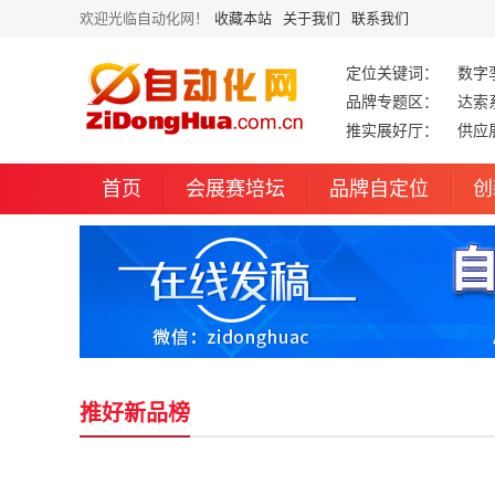
欢迎光临自动化网！
收藏本站
关于我们
联系我们
定位关键词：
数字
品牌专题区：
达索
推实展好厅：
供应
首页
会展赛培坛
品牌自定位
创
推好新品榜