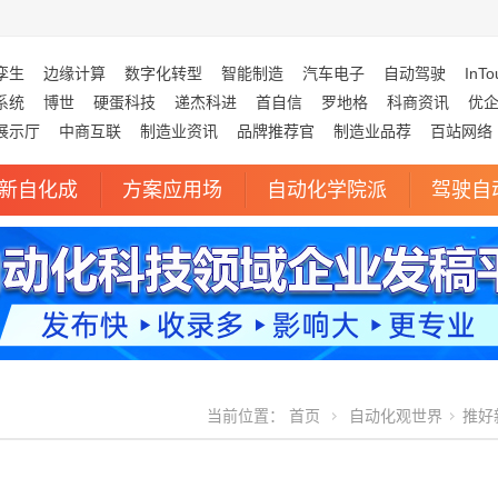
孪生
边缘计算
数字化转型
智能制造
汽车电子
自动驾驶
InTo
系统
博世
硬蛋科技
递杰科进
首自信
罗地格
科商资讯
优
展示厅
中商互联
制造业资讯
品牌推荐官
制造业品荐
百站网络
新自化成
方案应用场
自动化学院派
驾驶自
当前位置：
首页
自动化观世界
推好