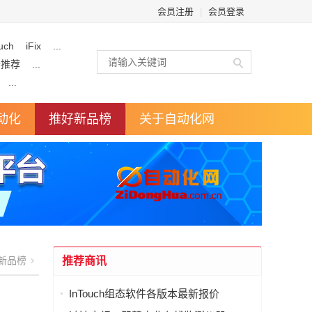
会员注册
|
会员登录
uch
iFix
...
企推荐
...
...
动化
推好新品榜
关于自动化网
新品榜
推荐商讯
InTouch组态软件各版本最新报价