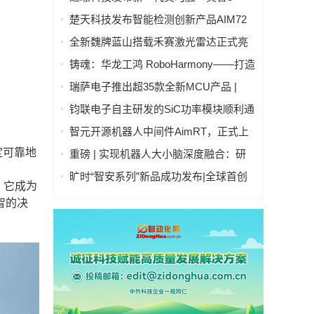
号」：开启人形机器人"生命感交互"新时
楚天科技发布智能检测创新产品AIM72
代
全自动灯检机
全新魏牌蓝山搭载禾赛激光雷达正式亮
相
铸魂：华龙工鸿 RoboHarmony——打造
自主可控工业操作系统硬核实力
瑞萨电子推出超35款全新MCU产品 |
RA4T1产品群、RA6T3产品群、RX26T
钧联电子自主研发的SiC功率模块顺利通
产品群 | 拓展电机控制嵌入式处理产品
过AQG-324认证
智元开源机器人中间件AimRT，正式上
阵容
线！
定可靠地
重磅 | 实现机器人大小脑深度融合：研
华科技与国讯芯微联合发布Thor平台具
旷时“智安系列”新品成功发布|全球首创
接，它成为
身智能控制器
全隐私雷视多传感融合技术引领行业
智的决