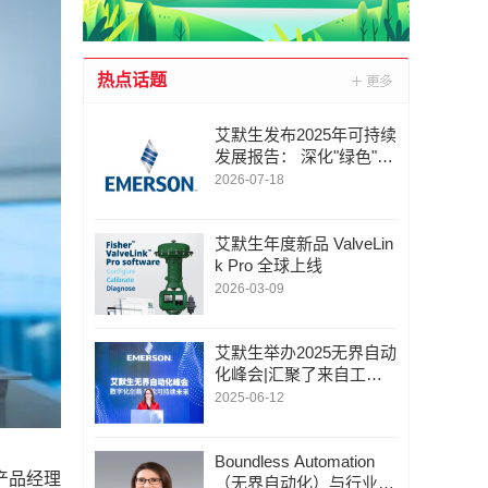
热点话题
艾默生发布2025年可持续
发展报告： 深化"绿色"战
略，以创新技术赋能全球
2026-07-18
净零未来
艾默生年度新品 ValveLin
k Pro 全球上线
2026-03-09
艾默生举办2025无界自动
化峰会|汇聚了来自工业
自动化领域的600余位行
2025-06-12
业领袖与技术专家
Boundless Automation
务产品经理
（无界自动化）与行业同